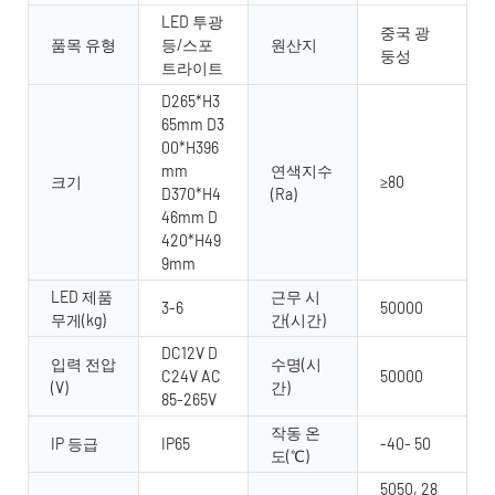
LED 투광
중국 광
품목 유형
등/스포
원산지
둥성
트라이트
D265*H3
65mm D3
00*H396
mm
연색지수
크기
≥80
D370*H4
(Ra)
46mm D
420*H49
9mm
LED 제품
근무 시
3-6
50000
무게(kg)
간(시간)
DC12V D
입력 전압
수명(시
C24V AC
50000
(V)
간)
85-265V
작동 온
IP 등급
IP65
-40- 50
도(℃)
5050, 28