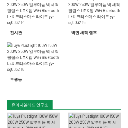
전시관
벽면 세척 램프
투광등
유아니엘레드 연구소