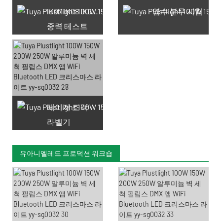
IK07 IK08 IK09 IK10
염수 분무 시험
중력 테스트
레이저 조각
라벨기
유아니엘레드 프로덕션 워크숍