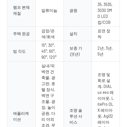
35, 3535,
램프 본체
알류미늄
광원
3030 SM
재질
D LED
칩/COB
검정/은
표면 장
주택 완공
설치
색/회색
착
15°, 30°,
보증 기
2년, 3년,
빔 각도
45°, 60°,
간(년)
5년
90°, 120°
실내/외
벽면 건
조명 및
축물, 광
회로 설
고판, 호
계, DIAL
텔 장식,
ux evo 레
벽면 구
이아웃, L
조물, 광
itePro DL
장, 놀이
조명 솔
X 레이아
애플리케
공원, 다
루션 서
웃, Agi32
이션
리 야외
비스
레이아
조경, 무