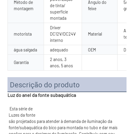
Método de
Ângulo do
5/10/
de tinta/
montagem
feixe
grau
superfície
montada
Driver
Aço i
motorista
DC12V/DC24V
Material
temp
interno
água salgada
adequado
OEM
Dispo
2 anos, 3
Garantia
anos, 5 anos
Descrição do produto
Luz do anel da fonte subaquática
são projetados para atender à demanda de iluminação da 
fonte/subaquática do bico para montada no tubo e dar mais 
opções para o designer de iluminação. Contribuiu com seu 