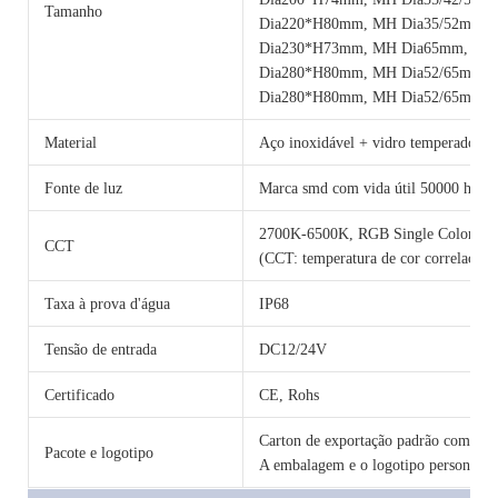
Tamanho
Dia220*H80mm, MH Dia35/52mm,
Dia230*H73mm, MH Dia65mm, 24
Dia280*H80mm, MH Dia52/65mm,
Dia280*H80mm, MH Dia52/65mm, 
Material
Aço inoxidável + vidro temperado
Fonte de luz
Marca smd com vida útil 50000 horas
2700K-6500K, RGB Single Color 
CCT
(CCT: temperatura de cor correlacion
Taxa à prova d'água
IP68
Tensão de entrada
DC12/24V
Certificado
CE, Rohs
Carton de exportação padrão com cama
Pacote e logotipo
A embalagem e o logotipo personalizad