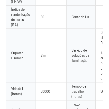
(LM/W)
Índice de
renderização
80
Fonte de luz
LED
de cores
(RA)
Desig
circui
Dialu
LiteP
Serviço de
Suporte
AGI32
Sim
soluções de
Dimmer
autom
iluminação
no lo
proje
perso
dispo
Tempo de
Vida útil
50000
trabalho
5000
(horas)
(horas)
Fluxo