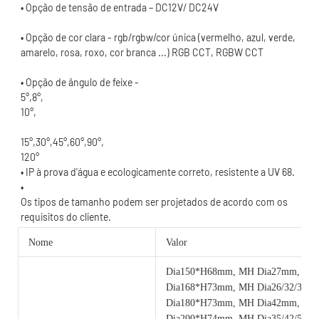
• Opção de cor clara - rgb/rgbw/cor única (vermelho, azul, verde, 
120°
Os tipos de tamanho podem ser projetados de acordo com os 
Nome
Valor
Dia150*H68mm, MH Dia27mm, 6w
Dia168*H73mm, MH Dia26/32/35m
Dia180*H73mm, MH Dia42mm, 12
Dia200*H74mm, MH Dia35/42/51m