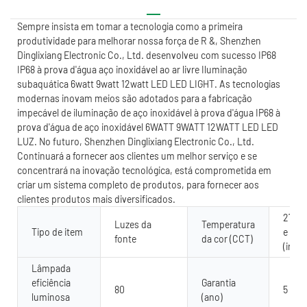
Sempre insista em tomar a tecnologia como a primeira
produtividade para melhorar nossa força de R &, Shenzhen
Dinglixiang Electronic Co., Ltd. desenvolveu com sucesso IP68
IP68 à prova d'água aço inoxidável ao ar livre Iluminação
subaquática 6watt 9watt 12watt LED LED LIGHT. As tecnologias
modernas inovam meios são adotados para a fabricação
impecável de iluminação de aço inoxidável à prova d'água IP68 à
prova d'água de aço inoxidável 6WATT 9WATT 12WATT LED LED
LUZ. No futuro, Shenzhen Dinglixiang Electronic Co., Ltd.
Continuará a fornecer aos clientes um melhor serviço e se
concentrará na inovação tecnológica, está comprometida em
criar um sistema completo de produtos, para fornecer aos
clientes produtos mais diversificados.
2700k
Luzes da
Temperatura
Tipo de item
e mac
fonte
da cor (CCT)
(ir/r
Lâmpada
eficiência
Garantia
80
5 ano
luminosa
(ano)