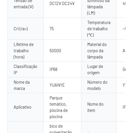
Tensão de
luminoso da
DC12V DC24V
480
entrada (V)
lâmpada
(LM)
Temperatura
Cri (ra>)
75
de trabalho
-40 -
(℃)
Lifetime de
Material do
trabalho
50000
corpo da
Aço i
(hora)
lâmpada
Classificação
Lugar de
IP68
Guang
IP
origem
Nome da
Número do
YUANYE
YY-S
marca
modelo
Parque
temático,
Nome do
Aplicativo
IP68 
piscina de
item
piscina
bico de
pulverização