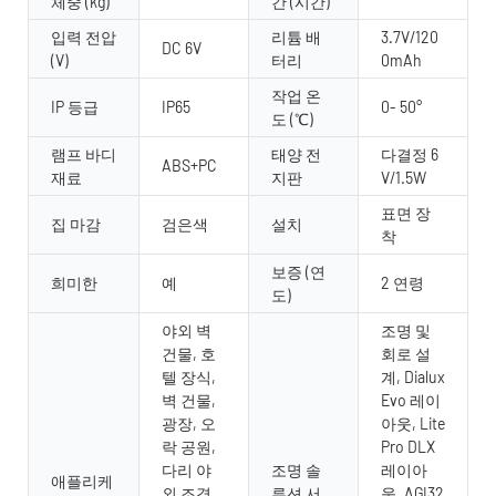
체중 (kg)
간 (시간)
입력 전압
리튬 배
3.7V/120
DC 6V
(V)
터리
0mAh
작업 온
IP 등급
IP65
0- 50°
도 (℃)
램프 바디
태양 전
다결정 6
ABS+PC
재료
지판
V/1.5W
표면 장
집 마감
검은색
설치
착
보증 (연
희미한
예
2 연령
도)
야외 벽
조명 및
건물, 호
회로 설
텔 장식,
계, Dialux
벽 건물,
Evo 레이
광장, 오
아웃, Lite
락 공원,
Pro DLX
다리 야
조명 솔
레이아
애플리케
외 조경,
루션 서
웃, AGI32