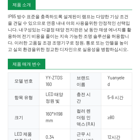
제품 소개
IP65 방수 표준을 충족하도록 설계된이 램프는 다양한 기상 조건
을 견딜 수 있으므로 연중 내내 야외 사용을위한 안정적인 선택입
니다. 내구성있는 다결정 태양 전지판은 낮 동안 재생 에너지를 활
용하여 전기 비용을 줄이는 지속 가능한 조명 솔루션을 허용합니
다. 이러한 고품질 조경 조명기구로 정원, 통로 또는 안뜰을 높이
고 실외 환경을위한 정교한 디자인으로 실용성을 병합하십시오.
제품 매개 변수
YY-ZTDS
브랜드
Yuanyele
모델 번호
160
이름
d
LED 태양
충전 시
항목 유형
5-6 시간
정원 빛
간
컬러 렌
160*H198
크기
더링 인
≥80
mm
덱스 (RA)
LED 제품
근무 시
0.34
12시간