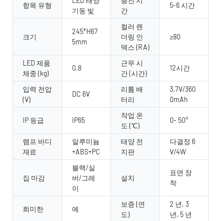
LED 태양
충전 시
항목 유형
5-6 시간
기둥 빛
간
컬러 렌
245*H67
크기
더링 인
≥80
5mm
덱스 (RA)
LED 제품
근무 시
0.8
12시간
체중 (kg)
간 (시간)
입력 전압
리튬 배
3.7V/360
DC 6V
(V)
터리
0mAh
작업 온
IP 등급
IP65
0- 50°
도 (℃)
램프 바디
알루미늄
태양 전
다결정 6
재료
+ABS+PC
지판
V/4W
블랙/실
표면 장
집 마감
버/그레
설치
착
이
보증 (연
2 년, 3
희미한
예
도)
년, 5 년