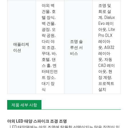
야외 벽
조명 및
건물, 호
회로 설
텔 장식,
계, Dialux
벽 건물,
Evo 레이
광장, 오
아웃, Lite
락 공원,
Pro DLX
다리 야
조명 솔
레이아
애플리케
외 조경,
루션 서
웃, AGI32
이션
무대, 바,
비스
레이아
호텔, 댄
웃, 자동
스 홀, 엔
CAD 레이
터테인먼
아웃, 현
트 장소,
장 계량,
대기 장
프로젝트
식
설치
제품 세부 사항
LED 태양열에는 야외 조명에 탁월한 선택이되는 많은 장점이 있