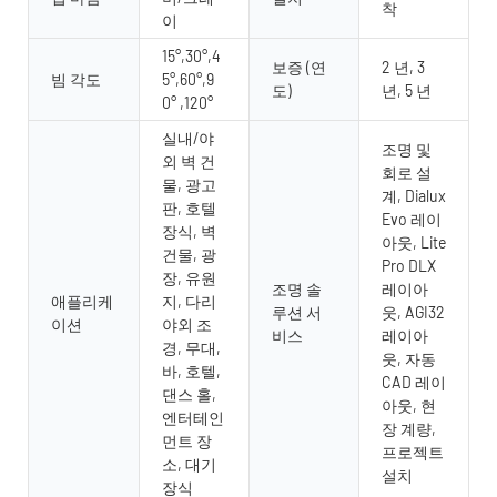
착
이
15°,30°,4
보증 (연
2 년, 3
빔 각도
5°,60°,9
도)
년, 5 년
0° ,120°
실내/야
조명 및
외 벽 건
회로 설
물, 광고
계, Dialux
판, 호텔
Evo 레이
장식, 벽
아웃, Lite
건물, 광
Pro DLX
장, 유원
조명 솔
레이아
애플리케
지, 다리
루션 서
웃, AGI32
이션
야외 조
비스
레이아
경, 무대,
웃, 자동
바, 호텔,
CAD 레이
댄스 홀,
아웃, 현
엔터테인
장 계량,
먼트 장
프로젝트
소, 대기
설치
장식