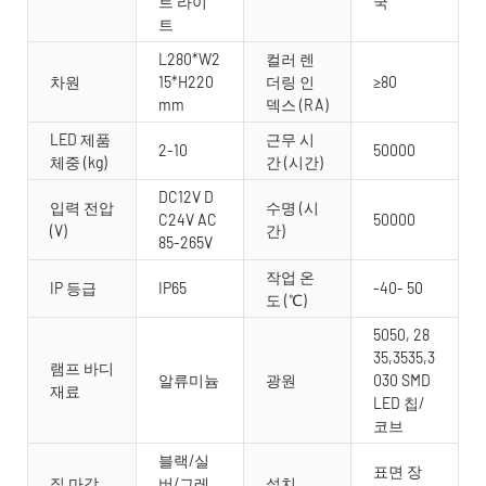
트 라이
국
트
L280*W2
컬러 렌
차원
15*H220
더링 인
≥80
mm
덱스 (RA)
LED 제품
근무 시
2-10
50000
체중 (kg)
간 (시간)
DC12V D
입력 전압
수명 (시
C24V AC
50000
(V)
간)
85-265V
작업 온
IP 등급
IP65
-40- 50
도 (℃)
5050, 28
35,3535,3
램프 바디
알류미늄
광원
030 SMD
재료
LED 칩/
코브
블랙/실
표면 장
집 마감
버/그레
설치