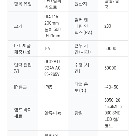
LED 실외
광동, 중
항목 유형
원산지
벽으로
국
DIA 145-
컬러 렌
200mm
크기
더링 인
≥80
높이 300
덱스 (RA)
-500mm
LED 제품
근무 시
1-4
50000
체중 (kg)
간 (시간)
DC12V D
입력 전압
수명 (시
C24V AC
50000
(V)
간)
85-265V
작업 온
IP 등급
IP65
-40- 50
도 (℃)
5050, 28
35,3535,3
램프 바디
알류미늄
광원
030 SMD
재료
LED 칩/
코브
블랙/실