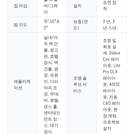
표면 장
집 마감
버/그레
설치
착
이
15°,45°,6
보증 (연
2 년, 3
빔 각도
0°
도)
년, 5 년
실내/야
조명 및
외 벽 건
회로 설
물, 광고
계, Dialux
판, 호텔
Evo 레이
장식, 벽
아웃, Lite
건물, 광
Pro DLX
장, 유원
조명 솔
레이아
애플리케
지, 다리
루션 서
웃, AGI32
이션
야외 조
비스
레이아
경, 무대,
웃, 자동
바, 호텔,
CAD 레이
댄스 홀,
아웃, 현
엔터테인
장 계량,
먼트 장
프로젝트
소, 대기
설치
장식