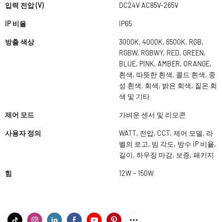
입력 전압 (V)
DC24V AC85V-265V
IP 비율
IP65
방출 색상
3000K, 4000K, 6500K, RGB,
RGBW, RGBWY, RED, GREEN,
BLUE, PINK, AMBER, ORANGE,
흰색, 따뜻한 흰색, 콜드 흰색, 중
성 흰색, 회색, 밝은 회색, 짙은 회
색 및 기타
제어 모드
가벼운 센서 및 리모콘
사용자 정의
WATT, 전압, CCT, 제어 모델, 라
벨의 로고, 빔 각도, 방수 IP 비율,
길이, 하우징 마감, 보증, 패키지
힘
12W ~ 150W