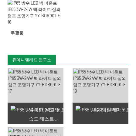
투광등
유아니엘레드 연구소
일정한 온도 및
IES 암실 테스트
습도 테스트 챔버