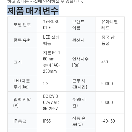
하고 있다는 사실에 안심하실 수 있습니다.
제품 매개변수
YY-BDR0
브랜드
유아니엘
모델 번호
01-E
이름
레드
LED 실외
중국 광
품목 유형
원산지
벽등
둥성
지름 64-1
60mm
연색지수
크기
≥80
높이 140-
(Ra)
250mm
LED 제품
근무 시
1-2
50000
무게(kg)
간(시간)
DC12V D
입력 전압
수명(시
C24V AC
50000
(V)
간)
85-265V
작동 온
IP 등급
IP65
-40- 50
도(℃)