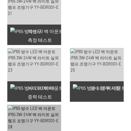
적분구
측정 테스트
사용 가능한 쿠폰 66개
IK07 IK08 IK09 IK10
염수 분무 시험
중력 테스트