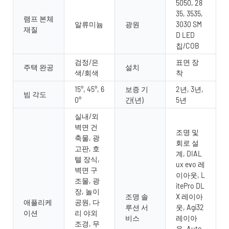
5050, 28
35, 3535,
램프 본체
알류미늄
광원
3030 SM
재질
D LED
칩/COB
검정/은
표면 장
주택 완공
설치
색/회색
착
15°, 45°, 6
보증 기
2년, 3년,
빔 각도
0°
간(년)
5년
실내/외
벽면 건
조명 및
축물, 광
회로 설
고판, 호
계, DIAL
텔 장식,
ux evo 레
벽면 구
이아웃, L
조물, 광
itePro DL
장, 놀이
조명 솔
X 레이아
애플리케
공원, 다
루션 서
웃, Agi32
이션
리 야외
비스
레이아
조경, 무
웃, Auto