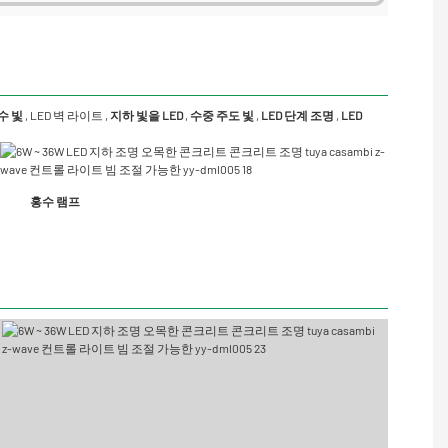
홍수 빛
,
LED 벽 라이트
,
지하 빛을 LED
,
수중 주도
빛
,
LED 단계 조명
,
LED
홍수 램프