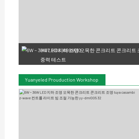
IK07 IK08 IK09 IK10
중력 테스트
Yuanyeled Prouduction Workshop