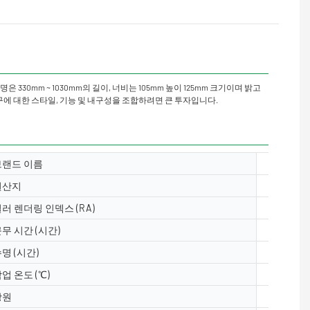
30mm ~ 1030mm의 길이, 너비는 105mm 높이 125mm 크기이며 밝고
구에 대한 스타일, 기능 및 내구성을 조합하려면 큰 투자입니다.
브랜드 이름
Yuanyele
원산지
광동, 중
러 렌더링 인덱스 (RA)
& ge;80
무 시간 (시간)
50000
명 (시간)
50000
업 온도 (℃)
-40- 50
광원
5050, 2