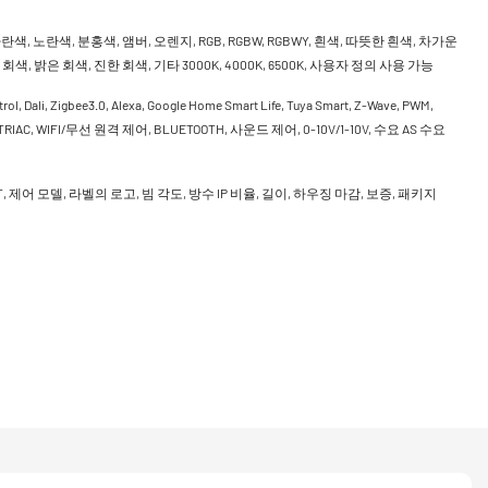
란색, 노란색, 분홍색, 앰버, 오렌지, RGB, RGBW, RGBWY, 흰색, 따뜻한 흰색, 차가운
회색, 밝은 회색, 진한 회색, 기타 3000K, 4000K, 6500K, 사용자 정의 사용 가능
rol, Dali, Zigbee3.0, Alexa, Google Home Smart Life, Tuya Smart, Z-Wave, PWM,
, TRIAC, WIFI/무선 원격 제어, BLUETOOTH, 사운드 제어, 0-10V/1-10V, 수요 AS 수요
CCT, 제어 모델, 라벨의 로고, 빔 각도, 방수 IP 비율, 길이, 하우징 마감, 보증, 패키지