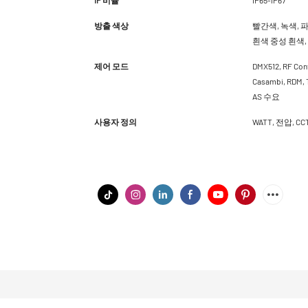
방출 색상
빨간색, 녹색, 파
흰색 중성 흰색, 
제어 모드
DMX512, RF Cont
Casambi, RDM
AS 수요
사용자 정의
WATT, 전압, 