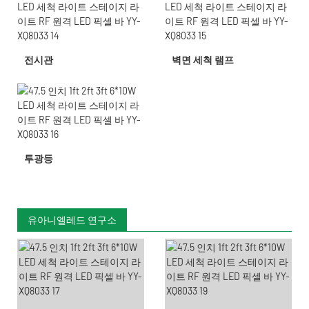
전시관
벽면 세척 램프
투광등
유아니엘레드 연구소