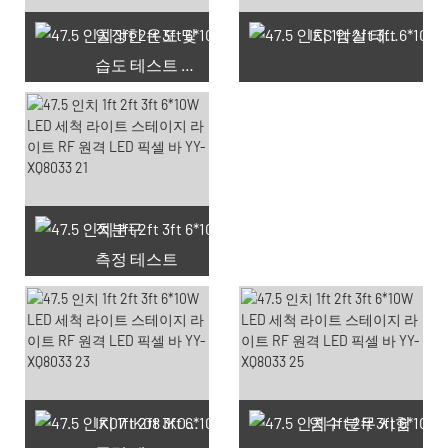
일정한 온도 및
IES 암실 테스트
습도 테스트 챔버
적분구
측정 테스트
사용 가능한 쿠폰 66개
IK07 IK08 IK09 IK10
염수 분무 시험