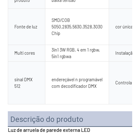
produto
baixa tensão
SMD/COB
Fonte de luz
5050.2835.5630.3528.3030
cor única
Chip
3in1 3W RGB, 4 em 1 rgbw,
Multi cores
Instalação
5in1 rgbwa
sinal DMX
endereçável n programável
Controlar
512
com decodificador DMX
Descrição do produto
Luz de arruela de parede externa LED