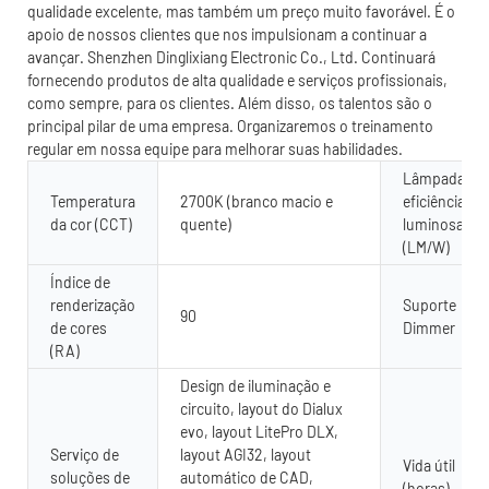
qualidade excelente, mas também um preço muito favorável. É o
apoio de nossos clientes que nos impulsionam a continuar a
avançar. Shenzhen Dinglixiang Electronic Co., Ltd. Continuará
fornecendo produtos de alta qualidade e serviços profissionais,
como sempre, para os clientes. Além disso, os talentos são o
principal pilar de uma empresa. Organizaremos o treinamento
regular em nossa equipe para melhorar suas habilidades.
Lâmpada
Temperatura
2700K (branco macio e
eficiência
da cor (CCT)
quente)
luminosa
(LM/W)
Índice de
renderização
Suporte
90
de cores
Dimmer
(RA)
Design de iluminação e
circuito, layout do Dialux
evo, layout LitePro DLX,
Serviço de
layout AGI32, layout
Vida útil
soluções de
automático de CAD,
(horas)