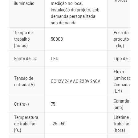
iluminação
medição no local,
instalação do projeto, sob
demanda personalizada
sob demanda
Tempo de
Peso do
trabalho
50000
produto
(horas)
（kg）
Fonte de luz
LED
Tipo de item
Fluxo
Tensão de
luminoso da
CC 12V 24V AC 220V 240V
entrada (V)
lâmpada
(LM)
Garantia
Cri (ra>)
75
(ano)
Temperatura
Lifetime de
de trabalho
-25 - 50
trabalho
(℃)
(hora)