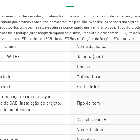
ades reais dos clientes-alvo, combinados com seus próprios recursos de vantagens, des
ecnológica promove produtos para obter uma posição invencível na concorrência feroz.
 produto. Nos últimos meses, eles têm se concentrado em melhorar o uso prático do pro
o no (s) campo (s) de ledght /lâmpada ao ar livre, luz da arruela de parede LED, lite da 
 luz do ponto LED, luz de tuba RGB Light, LED Bolard. Opções de função LED ao ar livre.
g, China
Nome da marca
7-..W-THF
Garantia (ano)
Tensão
cidade
Material base
mperado
Fonte de luz
iluminação e circuito, layout
o de CAD, instalação do projeto,
Tipo de item
zado por demanda
Classificação IP
Nome do item
fosco/tinta
Aplicativo