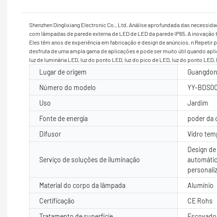
Shenzhen Dinglixiang Electronic Co., Ltd. Análise aprofundada das necessid
com lâmpadas de parede externa de LED de LED da parede IP65. A inovação t
Eles têm anos de experiência em fabricação e design de anúncios. n Repetir
desfruta de uma ampla gama de aplicações e pode ser muito útil quando aplicad
luz de luminária LED, luz do ponto LED, luz do pico de LED, luz do ponto LED,
Lugar de origem
Guangdon
Número do modelo
YY-BDS00
Uso
Jardim
Fonte de energia
poder da 
Difusor
Vidro te
Design de 
Serviço de soluções de iluminação
automátic
personali
Material do corpo da lâmpada
Alumínio
Certificação
CE Rohs
Tratamento de superfície
Escovado/