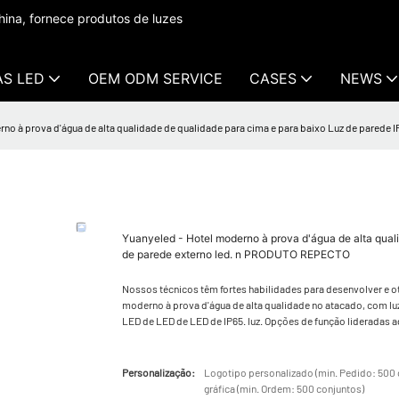
ina, fornece produtos de luzes
AS LED
OEM ODM SERVICE
CASES
NEWS
no à prova d'água de alta qualidade de qualidade para cima e para baixo Luz de parede
Yuanyeled - Hotel moderno à prova d'água de alta qual
de parede externo led. n PRODUTO REPECTO
Nossos técnicos têm fortes habilidades para desenvolver e o
moderno à prova d'água de alta qualidade no atacado, com l
LED de LED de LED de IP65. luz. Opções de função lideradas 
Personalização:
Logotipo personalizado (min. Pedido: 500 
gráfica (min. Ordem: 500 conjuntos)