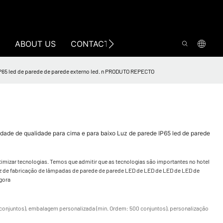
ABOUT US
CONTACT US
 IP65 led de parede de parede externo led. n PRODUTO REPECTO
idade de qualidade para cima e para baixo Luz de parede IP65 led de parede
timizar tecnologias. Temos que admitir que as tecnologias são importantes no hotel
uz de fabricação de lâmpadas de parede de parede LED de LED de LED de LED de
agora
conjuntos), embalagem personalizada (min. Ordem: 500 conjuntos), personalização