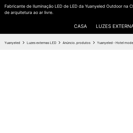
Fabricante de Iluminação LED de LED da Yuanyeled Outdoor na Ch
de arquitetura ao ar livre.
CASA
LUZES EXTERN
Yuanyeled
Luzes externas LED
Anúncio. produtos
Yuanyeled - Hotel moder