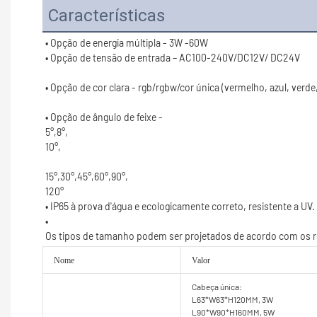
Características
120°
Nome
Valor
Cabeça única:
L63*W63*H120MM, 3W
L90*W90*H160MM, 5W