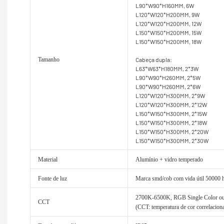
L90*W90*H160MM, 6W
L120*W120*H200MM, 9W
L120*W120*H200MM, 12W
L150*W150*H200MM, 15W
L150*W150*H200MM, 18W
Tamanho
Cabeça dupla:
L63*W63*H180MM, 2*3W
L90*W90*H260MM, 2*5W
L90*W90*H260MM, 2*6W
L120*W120*H300MM, 2*9W
L120*W120*H300MM, 2*12W
L150*W150*H300MM, 2*15W
L150*W150*H300MM, 2*18W
L150*W150*H300MM, 2*20W
L150*W150*H300MM, 2*30W
Material
Alumínio + vidro temperado
Fonte de luz
Marca smd/cob com vida útil 50000 
2700K-6500K, RGB Single Color
CCT
(CCT: temperatura de cor correlacion