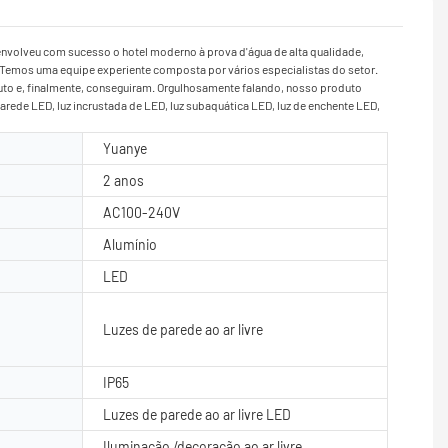
envolveu com sucesso o hotel moderno à prova d'água de alta qualidade,
 Temos uma equipe experiente composta por vários especialistas do setor.
duto e, finalmente, conseguiram. Orgulhosamente falando, nosso produto
parede LED, luz incrustada de LED, luz subaquática LED, luz de enchente LED,
Yuanye
2 anos
AC100-240V
Alumínio
LED
Luzes de parede ao ar livre
IP65
Luzes de parede ao ar livre LED
Iluminação /decoração ao ar livre