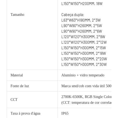
L150*W150*H200MM, 18W
Cabeça dupla:
Tamanho
L63*W63*H180MM, 2*3W
L90*W90*H260MM, 2*5W
L90*W90*H260MM, 2*6W
L120*W120*H300MM, 2*9W
L120*W120*H300MM, 2*12W
L150*W150*H300MM, 2*15W
L150*W150*H300MM, 2*18W
L150*W150*H300MM, 2*20W
L150*W150*H300MM, 2*30W
Material
Alumínio + vidro temperado
Fonte de luz
Marca smd/cob com vida útil 50000 h
2700K-6500K, RGB Single Color 
CCT
(CCT: temperatura de cor correlacion
Taxa à prova d'água
IP65