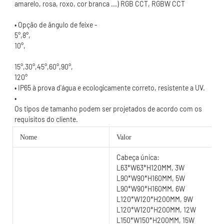
120°
Os tipos de tamanho podem ser projetados de acordo com os 
Nome
Valor
Cabeça única:
L63*W63*H120MM, 3W
L90*W90*H160MM, 5W
L90*W90*H160MM, 6W
L120*W120*H200MM, 9W
L120*W120*H200MM, 12W
L150*W150*H200MM, 15W