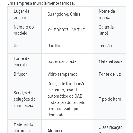
uma empresa mundialmente famosa.
Lugar de
Nome da
Guangdong, China
origem
marca
Número do
Garantia
YY-BDS007-..W-THF
modelo
(ano)
Uso
Jardim
Tensão
Fonte de
poder da cidade
Material base
energia
Difusor
Vidro temperado
Fonte de luz
Design de iluminação
e circuito, layout
Serviço de
automático de CAD,
soluções de
Tipo de item
instalação do projeto,
iluminação
personalizado por
demanda
Material do
Classificação
corpo da
Alumínio