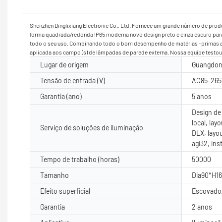
Shenzhen Dinglixiang Electronic Co., Ltd. Fornece um grande número de prod
forma quadrada/redonda IP65 moderna novo design preto e cinza escuro para 
todo o seu uso. Combinando todo o bom desempenho de matérias -primas ado
aplicada aos campo (s) de lâmpadas de parede externa. Nossa equipe testo
Lugar de origem
Guangdon
Tensão de entrada (V)
AC85-265
Garantia (ano)
5 anos
Design de
local, lay
Serviço de soluções de iluminação
DLX, layo
agi32, ins
Tempo de trabalho (horas)
50000
Tamanho
Dia90*H
Efeito superficial
Escovado/
Garantia
2 anos