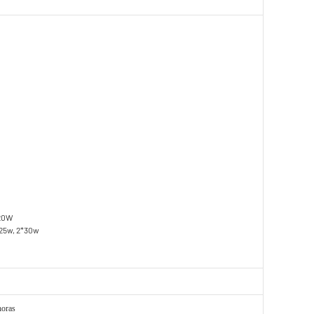
*20W
*25w, 2*30w
horas