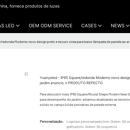
ina, fornece produtos de luzes
AS LED
OEM ODM SERVICE
CASES
NEWS
e/redonda Moderno novo design preto e escuro cinza para baixo lâmpada de parede ao ar
Yuanyeled - IP65 Square/redonda Moderno novo design p
jardim anúncio. n PRODUTO REPECTO
Para descobrir mais IP65 Square/Round Shape Modern New Desi
para desempenho do jardim, estamos atualizando as tecnol
sólido no campo (s) de luminárias de parede externa
Personalização:
Logotipo personalizado (min. Ordem: 50 co
gráfica (min. Ordem: 50 conjuntos)