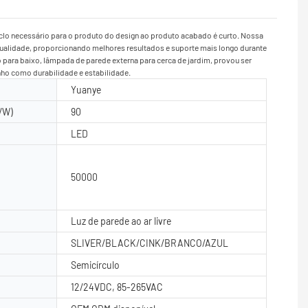
iclo necessário para o produto do design ao produto acabado é curto. Nossa
 qualidade, proporcionando melhores resultados e suporte mais longo durante
ara baixo, lâmpada de parede externa para cerca de jardim, provou ser
ho como durabilidade e estabilidade.
Yuanye
/W)
90
LED
50000
Luz de parede ao ar livre
SLIVER/BLACK/CINK/BRANCO/AZUL
Semicírculo
12/24VDC, 85-265VAC