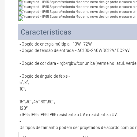
Características
120°