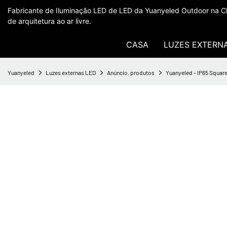
Fabricante de Iluminação LED de LED da Yuanyeled Outdoor na Ch
de arquitetura ao ar livre.
CASA
LUZES EXTERN
Yuanyeled
Luzes externas LED
Anúncio. produtos
Yuanyeled - IP65 Squar