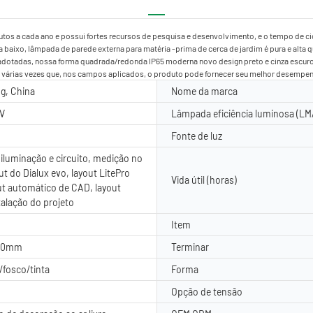
utos a cada ano e possui fortes recursos de pesquisa e desenvolvimento, e o tempo de c
baixo, lâmpada de parede externa para matéria -prima de cerca de jardim é pura e alta
tadas, nossa forma quadrada/redonda IP65 moderna novo design preto e cinza escuro p
u várias vezes que, nos campos aplicados, o produto pode fornecer seu melhor desempen
g, China
Nome da marca
V
Lâmpada eficiência luminosa (LM
Fonte de luz
 iluminação e circuito, medição no
out do Dialux evo, layout LitePro
Vida útil (horas)
ut automático de CAD, layout
talação do projeto
Item
160mm
Terminar
fosco/tinta
Forma
Opção de tensão