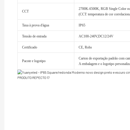
2700K-6500K, RGB Single Color
CCT
(CCT: temperatura de cor correlacion
Taxa à prova d'água
IP65
Tensão de entrada
AC100-240V,DC12/24V
Certificado
CE, Rohs
Carton de exportação padrão com cama
Pacote e logotipo
A embalagem e o logotipo personaliza