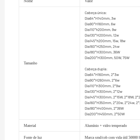
Nome
Valor
Cabeça única:
Dia64*H140mm, 3w
Dia90*H160mm, 6w
Dia110*h200mm, 9w
Dia130*H200mm, 12w
Dia145*h200mm, 15w, 18w
Dia160*H250mm, 24w
Dia180*H300mm, 36W
Dia200*H300mm, 50W, 75W
Tamanho
Cabeça dupla:
Dia64*H160mm, 2*3w
Dia90*H260mm, 2*6w
Dia110*H300mm, 2*9w
Dia130*H300mm, 2*12w
Dia145*H300mm, 2*15W, 2*18W, 2
Dia160*H350mm, 2*20w, 2*24w, 2
Dia180*H400mm, 2*36W
Dia200*H450mm, 2*50W
Material
Alumínio + vidro temperado
Fonte de luz
Marca smd/cob com vida útil 50000 