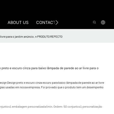
ABOUT US
CONTACT US
 livre para o jardim anúncio. n PRODUTO REPECTO
reto e escuro cinza para baixo lâmpada de parede ao ar livre para o
gn Design preto e escuro cinza escuro para baixo lâmpada de parede ao ar livre
ogias usadas em nossa empresa. Foi provado que o produto tem um desempenho
njuntos), embalagem personalizada (min. Ordem: 50 conjuntos), personalização