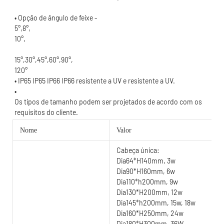
120°
Os tipos de tamanho podem ser projetados de acordo com os 
Nome
Valor
Cabeça única:
Dia64*H140mm, 3w
Dia90*H160mm, 6w
Dia110*h200mm, 9w
Dia130*H200mm, 12w
Dia145*h200mm, 15w, 18w
Dia160*H250mm, 24w
Dia180*H300mm, 36W