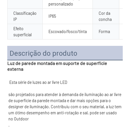
personalizado
Classificação
Cor da
IP65
SL
IP
concha
Efeito
Re
Escovado/fosco/tinta
Forma
superficial
cí
Descrição do produto
Luz de parede montada em suporte de superfície
externa
são projetados para atender à demanda de iluminação ao ar livre 
de superfície da parede montada e dar mais opções para o 
designer de iluminação. Contribuiu com o seu material, a luz tem 
um ótimo desempenho em anti-rotação e sal, pode ser usado 