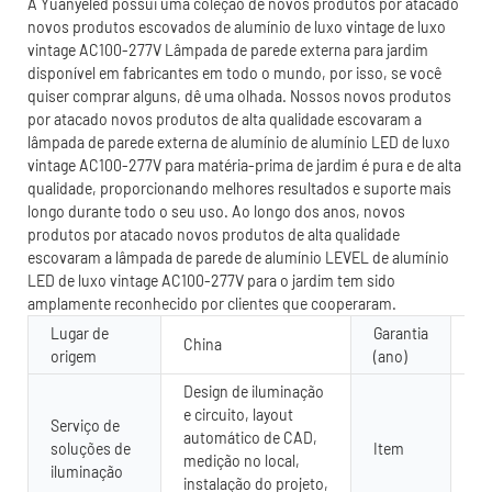
A Yuanyeled possui uma coleção de novos produtos por atacado
novos produtos escovados de alumínio de luxo vintage de luxo
vintage AC100-277V Lâmpada de parede externa para jardim
disponível em fabricantes em todo o mundo, por isso, se você
quiser comprar alguns, dê uma olhada. Nossos novos produtos
por atacado novos produtos de alta qualidade escovaram a
lâmpada de parede externa de alumínio de alumínio LED de luxo
vintage AC100-277V para matéria-prima de jardim é pura e de alta
qualidade, proporcionando melhores resultados e suporte mais
longo durante todo o seu uso. Ao longo dos anos, novos
produtos por atacado novos produtos de alta qualidade
escovaram a lâmpada de parede de alumínio LEVEL de alumínio
LED de luxo vintage AC100-277V para o jardim tem sido
amplamente reconhecido por clientes que cooperaram.
Lugar de
Garantia
China
5 
origem
(ano)
Design de iluminação
e circuito, layout
Serviço de
automático de CAD,
soluções de
Item
Lu
medição no local,
iluminação
instalação do projeto,