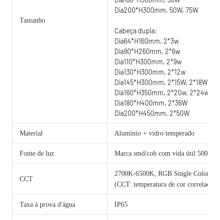
Dia200*H300mm, 50W, 75W
Tamanho
Cabeça dupla:
Dia64*H160mm, 2*3w
Dia90*H260mm, 2*6w
Dia110*H300mm, 2*9w
Dia130*H300mm, 2*12w
Dia145*H300mm, 2*15W, 2*18W, 2
Dia160*H350mm, 2*20w, 2*24w, 2
Dia180*H400mm, 2*36W
Dia200*H450mm, 2*50W
Material
Alumínio + vidro temperado
Fonte de luz
Marca smd/cob com vida útil 50000 h
2700K-6500K, RGB Single Color 
CCT
(CCT: temperatura de cor correlacion
Taxa à prova d'água
IP65