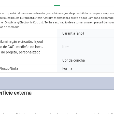
tor em questão durante anos de esforços, e há uma grande possibilidade de que a empres
inium Round Round European Exterior Jardim montagem à prova d'água Lâmpada de parede
en Dinglixiang Electronic Co., Ltd. Tenha a aspiração de se tornar uma empresa líder no 
ias do mercado.
Garantia (ano)
iluminação e circuito, layout
o de CAD, medição no local,
Item
o do projeto, personalizado
Cor da concha
fosco/tinta
Forma
rfície externa