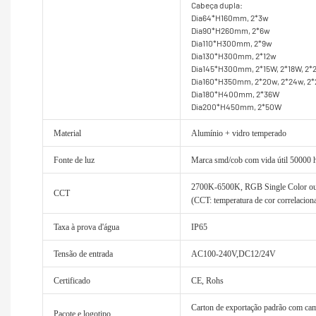
Cabeça dupla:
Dia64*H160mm, 2*3w
Dia90*H260mm, 2*6w
Dia110*H300mm, 2*9w
Dia130*H300mm, 2*12w
Dia145*H300mm, 2*15W, 2*18W, 2
Dia160*H350mm, 2*20w, 2*24w, 2
Dia180*H400mm, 2*36W
Dia200*H450mm, 2*50W
Material
Alumínio + vidro temperado
Fonte de luz
Marca smd/cob com vida útil 50000 
2700K-6500K, RGB Single Color
CCT
(CCT: temperatura de cor correlacion
Taxa à prova d'água
IP65
Tensão de entrada
AC100-240V,DC12/24V
Certificado
CE, Rohs
Carton de exportação padrão com cama
Pacote e logotipo