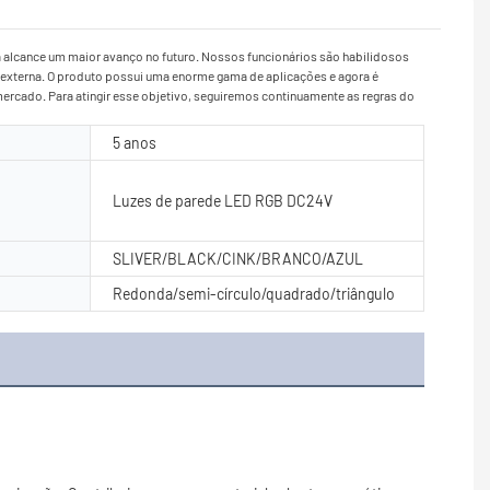
a alcance um maior avanço no futuro. Nossos funcionários são habilidosos
 externa. O produto possui uma enorme gama de aplicações e agora é
mercado. Para atingir esse objetivo, seguiremos continuamente as regras do
5 anos
Luzes de parede LED RGB DC24V
SLIVER/BLACK/CINK/BRANCO/AZUL
Redonda/semi-círculo/quadrado/triângulo