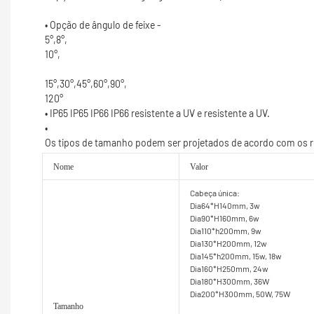
120°
Nome
Valor
Cabeça única:
Dia64*H140mm, 3w
Dia90*H160mm, 6w
Dia110*h200mm, 9w
Dia130*H200mm, 12w
Dia145*h200mm, 15w, 18w
Dia160*H250mm, 24w
Dia180*H300mm, 36W
Dia200*H300mm, 50W, 75W
Tamanho