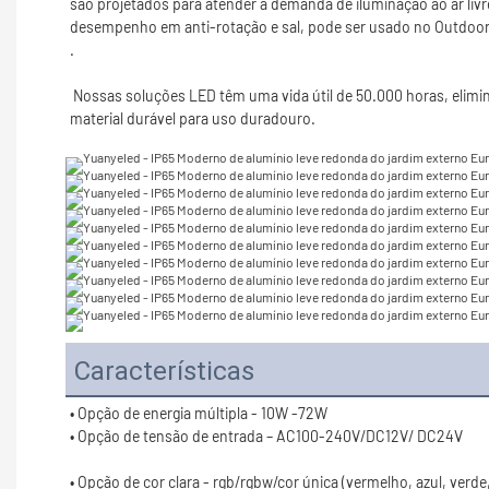
são projetados para atender à demanda de iluminação ao ar livr
 Nossas soluções LED têm uma vida útil de 50.000 horas, eliminando assim a necessidade de substituir as lâmpadas. Nossas soluções estão disponíveis na produção alta de lúmens. Nossa luz é feita de 
Características