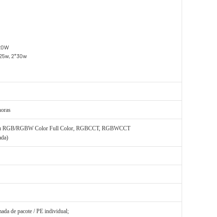
*20W
*25w, 2*30w
horas
 ou RGB/RGBW Color Full Color, RGBCCT, RGBWCCT
ada)
da de pacote / PE individual;