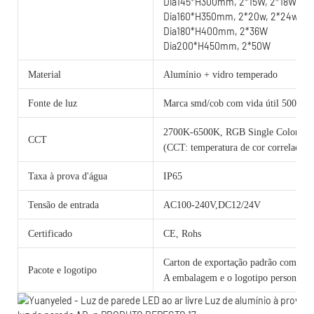
Dia145*H300mm, 2*15W, 2*18W, 2
Dia160*H350mm, 2*20w, 2*24w, 2
Dia180*H400mm, 2*36W
Dia200*H450mm, 2*50W
Material
Alumínio + vidro temperado
Fonte de luz
Marca smd/cob com vida útil 50000 h
2700K-6500K, RGB Single Color 
CCT
(CCT: temperatura de cor correlacion
Taxa à prova d'água
IP65
Tensão de entrada
AC100-240V,DC12/24V
Certificado
CE, Rohs
Carton de exportação padrão com cama
Pacote e logotipo
A embalagem e o logotipo personalizad