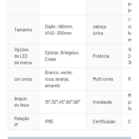
perso
por 
1 Way
Dia64 -180mm,
cabeça
cima 
Tamanho
H140 -300mm
única
baixo
emiti
Opções
18W, 
Epistar, Bridgelux,
de LED
Potência
24W,
Creee
da marca
36W
Branco, verde,
cor única
rosa, laranja,
Multi cores
RGB 
amarelo
Mont
ângulo
15°,30°,45°,60°,90°
Instalação
pared
do feixe
livre
Relação
IP65
Certificação
CE R
IP