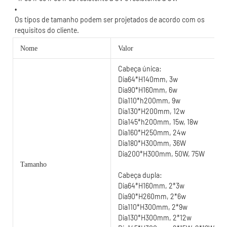
Os tipos de tamanho podem ser projetados de acordo com os 
Nome
Valor
Cabeça única:
Dia64*H140mm, 3w
Dia90*H160mm, 6w
Dia110*h200mm, 9w
Dia130*H200mm, 12w
Dia145*h200mm, 15w, 18w
Dia160*H250mm, 24w
Dia180*H300mm, 36W
Dia200*H300mm, 50W, 75W
Tamanho
Cabeça dupla:
Dia64*H160mm, 2*3w
Dia90*H260mm, 2*6w
Dia110*H300mm, 2*9w
Dia130*H300mm, 2*12w