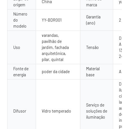
China
yuany
origem
marca
Número
Garantia
do
YY-BDR001
2 ano
(ano)
modelo
varandas,
DC 12
pavilhão de
AC 10
Uso
jardim, fachada
Tensão
130V 
arquitetônica,
240V
pilar, quintal
Fonte de
Material
poder da cidade
Alumí
energia
base
Desig
ilumi
circui
layou
Serviço de
autom
Difusor
Vidro temperado
soluções de
de CA
iluminação
insta
proje