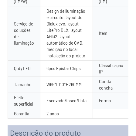
(LM/W)
(LM)
Design de iluminação
e circuito, layout do
Serviço de
Dialux evo, layout
soluções
LitePro DLX, layout
Item
de
AGI32, layout
iluminação
automático de CAD,
medição no local,
instalação do projeto
Classificação
Qtdy LED
6pcs Epistar Chips
IP
Cor da
Tamanho
W65*L110*H260MM
concha
Efeito
Escovado/fosco/tinta
Forma
superficial
Garantia
2 anos
Descrição do produto