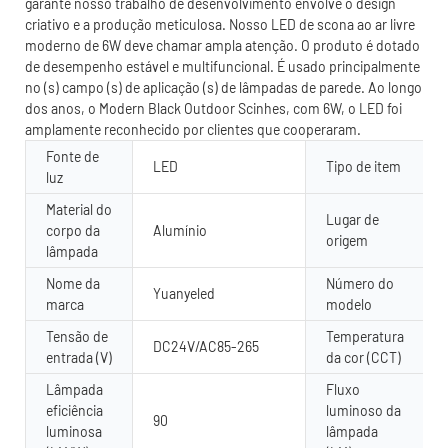
garante nosso trabalho de desenvolvimento envolve o design
criativo e a produção meticulosa. Nosso LED de scona ao ar livre
moderno de 6W deve chamar ampla atenção. O produto é dotado
de desempenho estável e multifuncional. É usado principalmente
no (s) campo (s) de aplicação (s) de lâmpadas de parede. Ao longo
dos anos, o Modern Black Outdoor Scinhes, com 6W, o LED foi
amplamente reconhecido por clientes que cooperaram.
Fonte de
LED
Tipo de item
luz
Material do
Lugar de
corpo da
Alumínio
origem
lâmpada
Nome da
Número do
Yuanyeled
marca
modelo
Tensão de
Temperatura
DC24V/AC85-265
entrada (V)
da cor (CCT)
Lâmpada
Fluxo
eficiência
luminoso da
90
luminosa
lâmpada