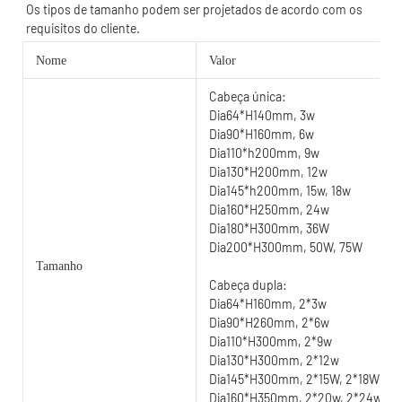
Os tipos de tamanho podem ser projetados de acordo com os 
Nome
Valor
Cabeça única:
Dia64*H140mm, 3w
Dia90*H160mm, 6w
Dia110*h200mm, 9w
Dia130*H200mm, 12w
Dia145*h200mm, 15w, 18w
Dia160*H250mm, 24w
Dia180*H300mm, 36W
Dia200*H300mm, 50W, 75W
Tamanho
Cabeça dupla:
Dia64*H160mm, 2*3w
Dia90*H260mm, 2*6w
Dia110*H300mm, 2*9w
Dia130*H300mm, 2*12w
Dia145*H300mm, 2*15W, 2*18W, 2
Dia160*H350mm, 2*20w, 2*24w, 2