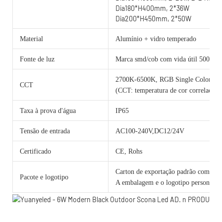
Dia180*H400mm, 2*36W
Dia200*H450mm, 2*50W
Material
Alumínio + vidro temperado
Fonte de luz
Marca smd/cob com vida útil 50000 h
2700K-6500K, RGB Single Color 
CCT
(CCT: temperatura de cor correlacion
Taxa à prova d'água
IP65
Tensão de entrada
AC100-240V,DC12/24V
Certificado
CE, Rohs
Carton de exportação padrão com cama
Pacote e logotipo
A embalagem e o logotipo personalizad