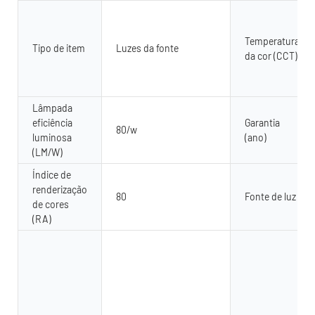
Temperatura
Tipo de item
Luzes da fonte
da cor (CCT)
Lâmpada
eficiência
Garantia
80/w
luminosa
(ano)
(LM/W)
Índice de
renderização
80
Fonte de luz
de cores
(RA)