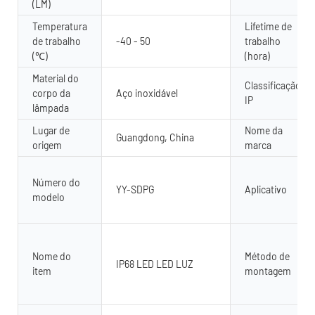
(LM)
Temperatura
Lifetime de
de trabalho
-40 - 50
trabalho
(℃)
(hora)
Material do
Classificação
corpo da
Aço inoxidável
IP
lâmpada
Lugar de
Nome da
Guangdong, China
origem
marca
Número do
YY-SDPG
Aplicativo
modelo
Nome do
Método de
IP68 LED LED LUZ
item
montagem