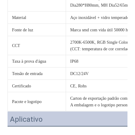
Dia280*H80mm, MH Dia52/65mm, 
Material
Aço inoxidável + vidro temperado
Fonte de luz
Marca smd com vida útil 50000 horas
2700K-6500K, RGB Single Color 
CCT
(CCT: temperatura de cor correlacion
Taxa à prova d'água
IP68
Tensão de entrada
DC12/24V
Certificado
CE, Rohs
Carton de exportação padrão com cama
Pacote e logotipo
A embalagem e o logotipo personalizad
Aplicativo