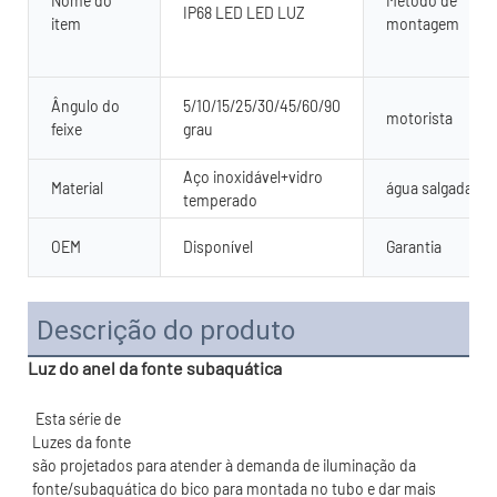
Nome do
Método de
IP68 LED LED LUZ
item
montagem
Ângulo do
5/10/15/25/30/45/60/90
motorista
feixe
grau
Aço inoxidável+vidro
Material
água salgada
temperado
OEM
Disponível
Garantia
Descrição do produto
Luz do anel da fonte subaquática
são projetados para atender à demanda de iluminação da 
fonte/subaquática do bico para montada no tubo e dar mais 