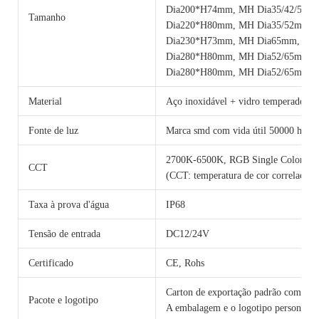
Dia200*H74mm, MH Dia35/42/51m
Tamanho
Dia220*H80mm, MH Dia35/52mm,
Dia230*H73mm, MH Dia65mm, 24
Dia280*H80mm, MH Dia52/65mm,
Dia280*H80mm, MH Dia52/65mm, 
Material
Aço inoxidável + vidro temperado
Fonte de luz
Marca smd com vida útil 50000 horas
2700K-6500K, RGB Single Color 
CCT
(CCT: temperatura de cor correlacion
Taxa à prova d'água
IP68
Tensão de entrada
DC12/24V
Certificado
CE, Rohs
Carton de exportação padrão com cama
Pacote e logotipo
A embalagem e o logotipo personalizad