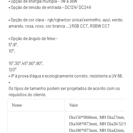
• Opção de cor clara - rgb/rgbw/cor única (vermelho, azul, verde, 
120°
Os tipos de tamanho podem ser projetados de acordo com os 
Nome
Valor
Dia150*H68mm, MH Dia27mm, 6w
Dia168*H73mm, MH Dia26/32/35m
Dia180*H73mm, MH Dia42mm, 12