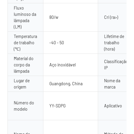
Fluxo
luminoso da
80/w
Cri (ra>)
lâmpada
(LM)
Temperatura
Lifetime de
de trabalho
-40 - 50
trabalho
(℃)
(hora)
Material do
Classificação
corpo da
Aço inoxidável
IP
lâmpada
Lugar de
Nome da
Guangdong, China
origem
marca
Número do
YY-SDPG
Aplicativo
modelo