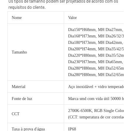
Os tipos de tamanho podem ser projetados de acordo com os 
Nome
Valor
Dia150*H68mm, MH Dia27mm, 6w
Dia168*H73mm, MH Dia26/32/35m
Dia180*H73mm, MH Dia42mm, 12
Dia200*H74mm, MH Dia35/42/51m
Tamanho
Dia220*H80mm, MH Dia35/52mm,
Dia230*H73mm, MH Dia65mm, 24
Dia280*H80mm, MH Dia52/65mm,
Dia280*H80mm, MH Dia52/65mm, 
Material
Aço inoxidável + vidro temperado
Fonte de luz
Marca smd com vida útil 50000 horas
2700K-6500K, RGB Single Color 
CCT
(CCT: temperatura de cor correlacion
Taxa à prova d'água
IP68