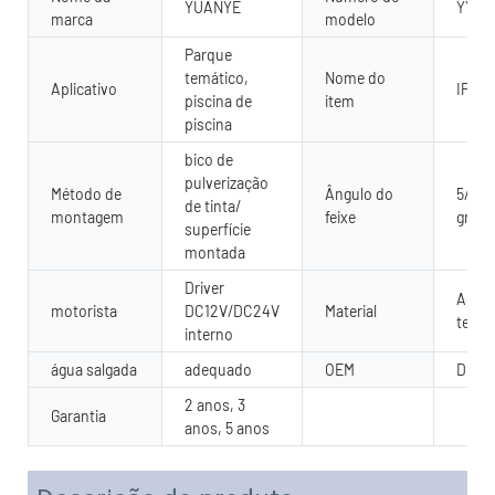
YUANYE
YY-S
marca
modelo
Parque
temático,
Nome do
Aplicativo
IP68 
piscina de
item
piscina
bico de
pulverização
Método de
Ângulo do
5/10/
de tinta/
montagem
feixe
grau
superfície
montada
Driver
Aço i
motorista
DC12V/DC24V
Material
temp
interno
água salgada
adequado
OEM
Dispo
2 anos, 3
Garantia
anos, 5 anos