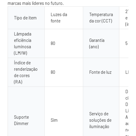
marcas mais líderes no futuro.
2700k
Luzes da
Temperatura
Tipo de item
e mac
fonte
da cor (CCT)
(ir/r
Lâmpada
eficiência
Garantia
80
5 ano
luminosa
(ano)
(LM/W)
Índice de
renderização
80
Fonte de luz
LED
de cores
(RA)
Desig
circui
Dialu
LiteP
Serviço de
Suporte
AGI32
Sim
soluções de
Dimmer
autom
iluminação
no lo