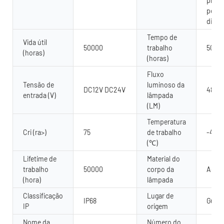
proje
perso
dispo
Tempo de
Vida útil
50000
trabalho
5000
(horas)
(horas)
Fluxo
Tensão de
luminoso da
DC12V DC24V
480
entrada (V)
lâmpada
(LM)
Temperatura
Cri (ra>)
75
de trabalho
-40 -
(℃)
Lifetime de
Material do
trabalho
50000
corpo da
Aço i
(hora)
lâmpada
Classificação
Lugar de
IP68
Guang
IP
origem
Nome da
Número do