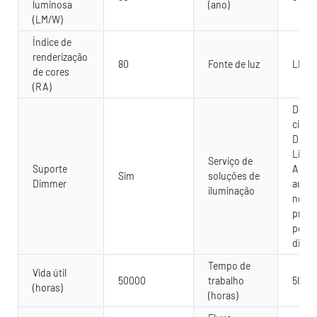
luminosa
(ano)
(LM/W)
Índice de
renderização
80
Fonte de luz
LED
de cores
(RA)
Desig
circui
Dialu
LiteP
Serviço de
Suporte
AGI32
Sim
soluções de
Dimmer
autom
iluminação
no lo
proje
perso
dispo
Tempo de
Vida útil
50000
trabalho
5000
(horas)
(horas)