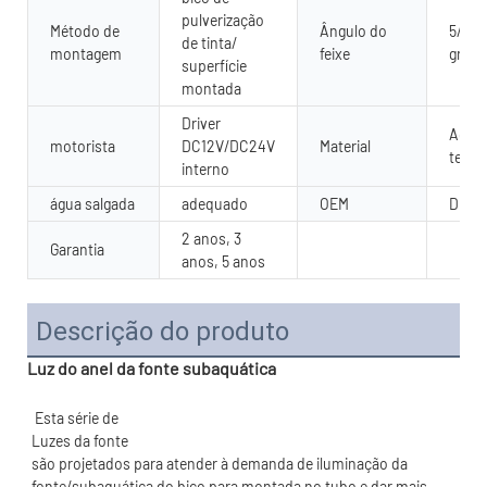
pulverização
Método de
Ângulo do
5/10/
de tinta/
montagem
feixe
grau
superfície
montada
Driver
Aço i
motorista
DC12V/DC24V
Material
temp
interno
água salgada
adequado
OEM
Dispo
2 anos, 3
Garantia
anos, 5 anos
Descrição do produto
Luz do anel da fonte subaquática
são projetados para atender à demanda de iluminação da 
fonte/subaquática do bico para montada no tubo e dar mais 