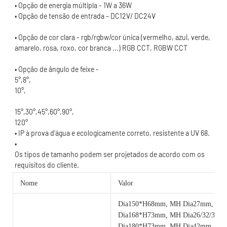
• Opção de cor clara - rgb/rgbw/cor única (vermelho, azul, verde, 
120°
Os tipos de tamanho podem ser projetados de acordo com os 
Nome
Valor
Dia150*H68mm, MH Dia27mm, 6w
Dia168*H73mm, MH Dia26/32/35m
Dia180*H73mm, MH Dia42mm, 12