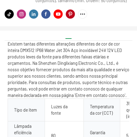
conjuntos), tamanho (min. Ordem: 50 conjuntos)
Existem tantas diferentes alterações diferentes de cor de cor
inteira DMX512 IP68 Water Jet 304 Aço inoxidável 24V 12V LED
produtos leves da fonte para diferentes faixas etárias e
orçamentos. Na Shenzhen Dinglixiang Electronic Co., Ltd., é
nosso objetivo fornecer produtos da mais alta qualidade e serviço
superior aos nossos clientes, sendo ambos nossa principal
prioridade. Para consultas de produtos, suporte técnico e outras
perguntas, você pode entrar em contato conosco de qualquer
maneira declarada em nossa página 'Entre em contato conosco'.
3500K
Luzes da
Temperatura
Tipo de item
quent
fonte
da cor (CCT)
(ir/r
Lâmpada
eficiência
Garantia
80
5 ano