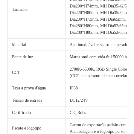
Dia200*H74mm, MH Dia35/42/51m
Tamanho
Dia220*H80mm, MH Dia35/52mm,
Dia230*H73mm, MH Dia65mm, 24
Dia280*H80mm, MH Dia52/65mm,
Dia280*H80mm, MH Dia52/65mm, 
Material
Aço inoxidável + vidro temperado
Fonte de luz
Marca smd com vida útil 50000 horas
2700K-6500K, RGB Single Color 
CCT
(CCT: temperatura de cor correlacion
Taxa à prova d'água
IP68
Tensão de entrada
DC12/24V
Certificado
CE, Rohs
Carton de exportação padrão com cama
Pacote e logotipo
A embalagem e o logotipo personalizad