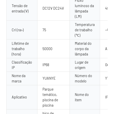
Fluxo
Tensão de
luminoso da
DC12V DC24V
480
entrada (V)
lâmpada
(LM)
Temperatura
Cri (ra>)
75
de trabalho
-40 -
(℃)
Lifetime de
Material do
trabalho
50000
corpo da
Aço i
(hora)
lâmpada
Classificação
Lugar de
IP68
Guang
IP
origem
Nome da
Número do
YUANYE
YY-S
marca
modelo
Parque
temático,
Nome do
Aplicativo
IP68 
piscina de
item
piscina
bico de