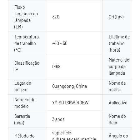
Fluxo
luminoso da
320
Cri (ra>)
lâmpada
(LM)
Temperatura
Lifetime de
de trabalho
-40 - 50
trabalho
(℃)
(hora)
Material do
Classificação
IP68
corpo da
IP
lâmpada
Lugar de
Nome da
Guangdong, China
origem
marca
Número do
YY-SDTS6W-RGBW
Aplicativo
modelo
Garantia
Nome do
3 anos
(ano)
item
superfície
Método de
Ângulo do
subaquática/superfície