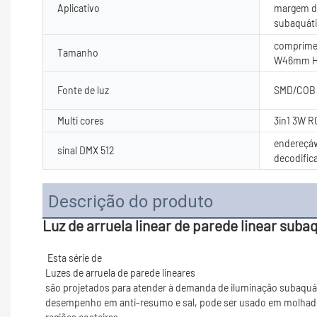
Aplicativo
margem do
subaquát
comprime
Tamanho
W46mm 
Fonte de luz
SMD/COB 5
Multi cores
3in1 3W R
endereçáv
sinal DMX 512
decodific
Descrição do produto
Luz de arruela linear de parede linear suba
são projetados para atender à demanda de iluminação subaquáti