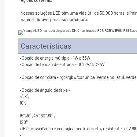
 Nossas soluções LED têm uma vida útil de 50.000 horas, eliminando assim a necessidade de substituir as lâmpadas. Nossas soluções estão disponíveis na produção alta de lúmens. Nossa luz é feita de 
Características
120°