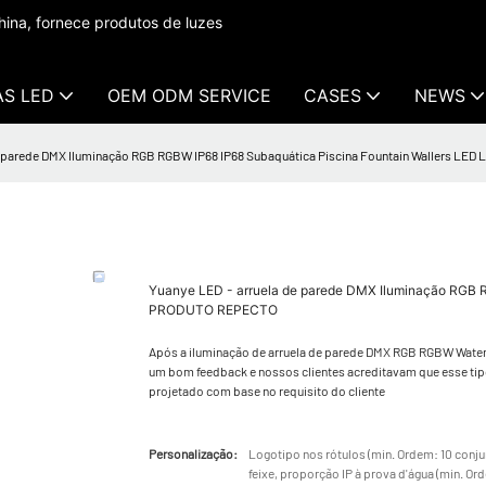
ina, fornece produtos de luzes
AS LED
OEM ODM SERVICE
CASES
NEWS
e parede DMX Iluminação RGB RGBW IP68 IP68 Subaquática Piscina Fountain Wallers LE
Yuanye LED - arruela de parede DMX Iluminação RGB R
PRODUTO REPECTO
Após a iluminação de arruela de parede DMX RGB RGBW WaterP
um bom feedback e nossos clientes acreditavam que esse tipo
projetado com base no requisito do cliente
Personalização:
Logotipo nos rótulos (min. Ordem: 10 conjun
feixe, proporção IP à prova d'água (min. O