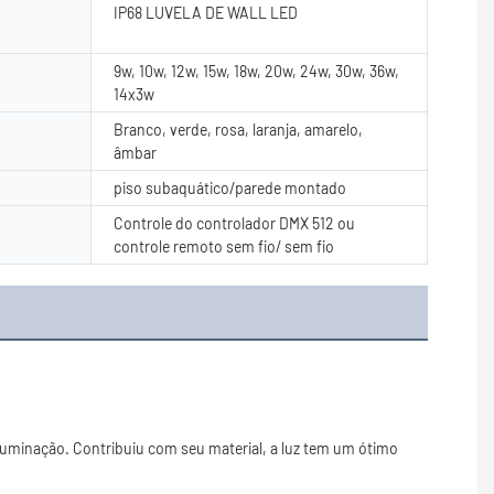
IP68 LUVELA DE WALL LED
9w, 10w, 12w, 15w, 18w, 20w, 24w, 30w, 36w,
14x3w
Branco, verde, rosa, laranja, amarelo,
âmbar
piso subaquático/parede montado
Controle do controlador DMX 512 ou
controle remoto sem fio/ sem fio
uminação. Contribuiu com seu material, a luz tem um ótimo 