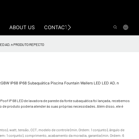
ABOUT US
CONTACT US
D LED AD. n PRODUTO REPECTO
GBW IP68 IP68 Subaquática Piscina Fountain Wallers LED LED AD. n
oof IP 68 LED de lavadora de parede da fonte subaquática foi lançada, recebemos
 de produto poderia atender às suas próprias necessidades. Além disso, ele é
tos), watt, tensão, CCT, modelo de controle (min. Ordem: 1 conjunto), ângulo de
rdem: 1 conjunto), comprimento, acabamento da moradia, garantia (min. Ordem: 6