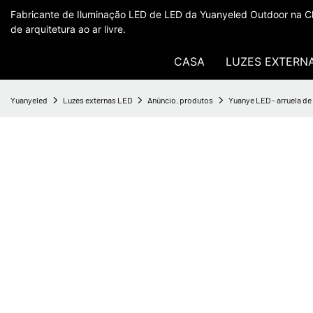
Fabricante de Iluminação LED de LED da Yuanyeled Outdoor na Ch
de arquitetura ao ar livre.
CASA
LUZES EXTERN
Yuanyeled
Luzes externas LED
Anúncio. produtos
Yuanye LED - arruela d