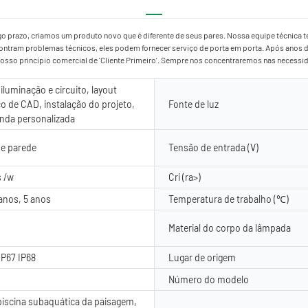
go prazo, criamos um produto novo que é diferente de seus pares. Nossa equipe técnica 
contram problemas técnicos, eles podem fornecer serviço de porta em porta. Após anos d
 nosso princípio comercial de 'Cliente Primeiro'. Sempre nos concentraremos nas neces
iluminação e circuito, layout
o de CAD, instalação do projeto,
Fonte de luz
nda personalizada
de parede
Tensão de entrada (V)
 /w
Cri (ra>)
 anos, 5 anos
Temperatura de trabalho (℃)
Material do corpo da lâmpada
IP67 IP68
Lugar de origem
d
Número do modelo
piscina subaquática da paisagem,