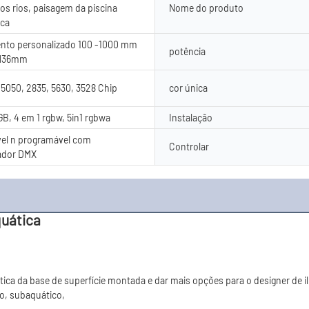
s rios, paisagem da piscina
Nome do produto
ica
nto personalizado 100 -1000 mm
potência
H36mm
050, 2835, 5630, 3528 Chip
cor única
GB, 4 em 1 rgbw, 5in1 rgbwa
Instalação
el n programável com
Controlar
ador DMX
quática
ca da base de superfície montada e dar mais opções para o designer de il