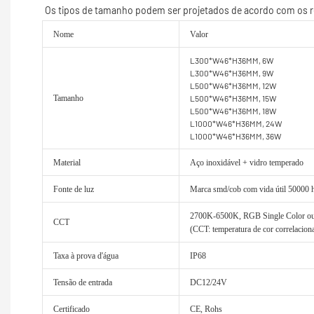
Nome
Valor
L300*W46*H36MM, 6W
L300*W46*H36MM, 9W
L500*W46*H36MM, 12W
Tamanho
L500*W46*H36MM, 15W
L500*W46*H36MM, 18W
L1000*W46*H36MM, 24W
L1000*W46*H36MM, 36W
Material
Aço inoxidável + vidro temperado
Fonte de luz
Marca smd/cob com vida útil 50000 
2700K-6500K, RGB Single Color
CCT
(CCT: temperatura de cor correlacion
Taxa à prova d'água
IP68
Tensão de entrada
DC12/24V
Certificado
CE, Rohs