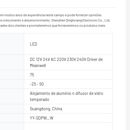
tem muitos anos de experiência neste campo e pode fornecer opiniões
e crescimento e desenvolvimento, Shenzhen Dinglixiang Electronic Co., Ltd.
sidades dos clientes e prometeremos que forneceremos os produtos mais
LED
DC 12V 24V AC 220V 230V 240V Driver de
Meanwell
75
-25 - 50
Alojamento de alumínio n difusor de vidro
temperado
Guangdong, China
YY-SDPW...W