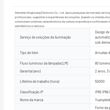
Shenzhen Dinglixiang Electronic Co., Ltd. Após pesquisas de mercado de lon
profissionais, sugestões e experiências de soluções. Quando os clientes en
construíram sistemas característicos de cultura corporativa e confirmaram
satisfatórios e valiosos.
Design de 
Serviço de soluções de iluminação
automátic
sob dema
Tipo de item
Arruelas 
Fluxo luminoso da lâmpada (LM)
80 lúmens
Garantia (ano)
2 anos, 3
Lifetime de trabalho (hora)
50000
Classificação IP
IP65 IP66 
Nome da marca
Yuanyele
Fonte da 