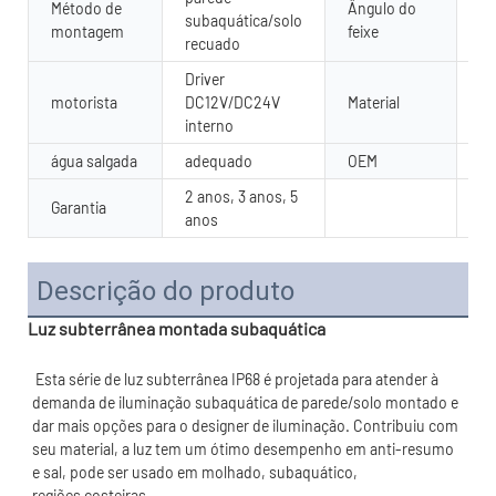
Método de
Ângulo do
5/
subaquática/solo
montagem
feixe
gr
recuado
Driver
Aç
motorista
DC12V/DC24V
Material
te
interno
água salgada
adequado
OEM
Di
2 anos, 3 anos, 5
Garantia
anos
Descrição do produto
Luz subterrânea montada subaquática
 Esta série de luz subterrânea IP68 é projetada para atender à 
demanda de iluminação subaquática de parede/solo montado e 
dar mais opções para o designer de iluminação. Contribuiu com 
seu material, a luz tem um ótimo desempenho em anti-resumo 