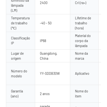
luminoso da
2400
Cri (ra>)
75
lâmpada
(LM)
Temperatura
Lifetime de
de trabalho
-40 - 50
trabalho
5
(℃)
(hora)
Material do
Classificação
IP68
corpo da
Aç
IP
lâmpada
Lugar de
Guangdong,
Nome da
Y
origem
China
marca
Ja
Número do
pi
YY-SDDB30W
Aplicativo
modelo
la
us
IP
Garantia
Nome do
2 anos
su
(ano)
item
ág
parede