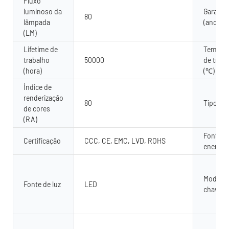
Fluxo
luminoso da
Garantia
80
lâmpada
(ano)
(LM)
Lifetime de
Tempera
trabalho
50000
de trab
(hora)
(℃)
Índice de
renderização
80
Tipo
de cores
(RA)
Fonte d
Certificação
CCC, CE, EMC, LVD, ROHS
energia
Modo d
Fonte de luz
LED
chave