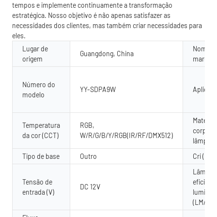
tempos e implemente continuamente a transformação
estratégica. Nosso objetivo é não apenas satisfazer as
necessidades dos clientes, mas também criar necessidades para
eles.
Lugar de
Nome d
Guangdong, China
origem
marca
Número do
YY-SDPA9W
Aplicati
modelo
Material
Temperatura
RGB,
corpo d
da cor (CCT)
W/R/G/B/Y/RGB(IR/RF/DMX512)
lâmpad
Tipo de base
Outro
Cri (ra>)
Lâmpad
Tensão de
eficiênc
DC 12V
entrada (V)
luminos
(LM/W)