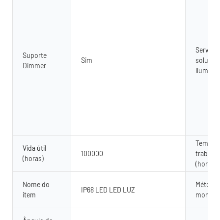
Serviço
Suporte
Sim
soluçõe
Dimmer
ilumina
Tempo 
Vida útil
100000
trabalh
(horas)
(horas)
Nome do
Método 
IP68 LED LED LUZ
item
montag