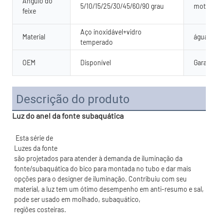
Ângulo do
5/10/15/25/30/45/60/90 grau
motoris
feixe
Aço inoxidável+vidro
Material
água sa
temperado
OEM
Disponível
Garantia
Descrição do produto
Luz do anel da fonte subaquática
são projetados para atender à demanda de iluminação da 
fonte/subaquática do bico para montada no tubo e dar mais 
opções para o designer de iluminação. Contribuiu com seu 
material, a luz tem um ótimo desempenho em anti-resumo e sal, 