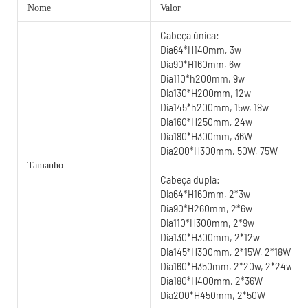
Nome
Valor
Cabeça única:
Dia64*H140mm, 3w
Dia90*H160mm, 6w
Dia110*h200mm, 9w
Dia130*H200mm, 12w
Dia145*h200mm, 15w, 18w
Dia160*H250mm, 24w
Dia180*H300mm, 36W
Dia200*H300mm, 50W, 75W
Tamanho
Cabeça dupla:
Dia64*H160mm, 2*3w
Dia90*H260mm, 2*6w
Dia110*H300mm, 2*9w
Dia130*H300mm, 2*12w
Dia145*H300mm, 2*15W, 2*18W, 2
Dia160*H350mm, 2*20w, 2*24w, 2
Dia180*H400mm, 2*36W
Dia200*H450mm, 2*50W