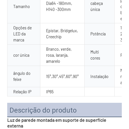
para
Dia64 -180mm,
cabeça
Tamanho
ou p
H140 -300mm
única
baix
emit
Opções de
18W,
Epistar, Bridgelux,
LED da
Potência
24W,
Creechip
marca
36W
Branco, verde,
Multi
cor única
rosa, laranja,
RGB
cores
amarelo
Mon
ângulo do
15°,30°,45°,60°,90°
Instalação
na p
feixe
ao ar
Relação IP
IP65
Descrição do produto
Luz de parede montada em suporte de superfície
externa