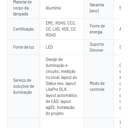
Material do
Garantia
corpo da
Alumínio
5 an
(ano)
lâmpada
EMC, ROHS, CCC,
Fonte de
Certificação
CE, LVD, VDE, CE
AC
energia
ROHS
Suporte
Fonte de luz
LED
Sim
Dimmer
Design de
iluminação e
Cont
circuito, medição
de
no local, layout do
aplic
Serviço de
Dialux evo, layout
Modo de
cont
soluções de
LitePro DLX,
controle
remo
iluminação
layout automático
cont
de CAD, layout
chav
agi32, instalação
outr
do projeto
1 Wa