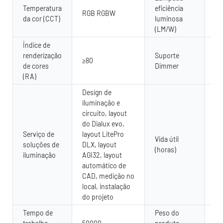
Temperatura
eficiência
RGB RGBW
80
da cor (CCT)
luminosa
(LM/W)
Índice de
renderização
Suporte
≥80
Si
de cores
Dimmer
(RA)
Design de
iluminação e
circuito, layout
do Dialux evo,
Serviço de
layout LitePro
Vida útil
soluções de
DLX, layout
50
(horas)
iluminação
AGI32, layout
automático de
CAD, medição no
local, instalação
do projeto
Tempo de
Peso do