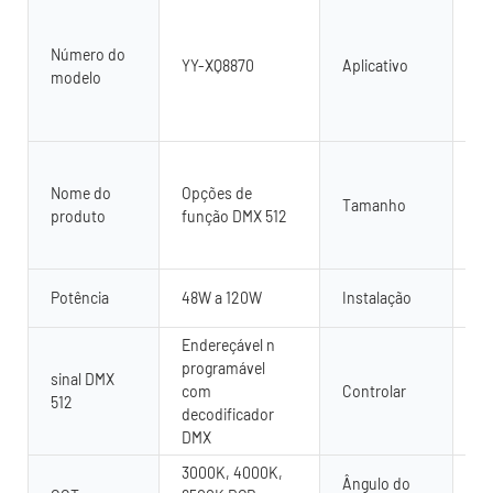
Ao 
il
Número do
pa
YY-XQ8870
Aplicativo
modelo
di
ar
in
Co
pe
Nome do
Opções de
Tamanho
50
produto
função DMX 512
La
Al
Pi
Potência
48W a 120W
Instalação
mo
Endereçável n
Co
programável
co
sinal DMX
com
Controlar
51
512
decodificador
re
DMX
se
3000K, 4000K,
Ângulo do