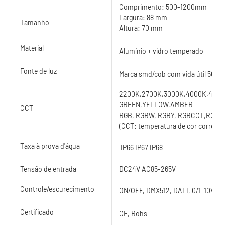
Comprimento: 500-1200mm
Largura: 88 mm
Tamanho
Altura: 70 mm
Material
Alumínio + vidro temperado
Fonte de luz
Marca smd/cob com vida útil 5000
2200K,2700K,3000K,4000K,4500K
GREEN,YELLOW,AMBER
CCT
RGB, RGBW, RGBY, RGBCCT,RGB
(CCT: temperatura de cor correlac
Taxa à prova d'água
IP66 IP67 IP68
Tensão de entrada
DC24V AC85-265V
Controle/escurecimento
ON/OFF, DMX512, DALI, 0/1-10V, T
Certificado
CE, Rohs