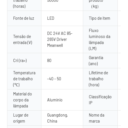
trabalho
50000
produto
4.
(horas)
（kg）
Ar
Fonte de luz
LED
Tipo de item
pa
Fluxo
DC 24V AC 85-
Tensão de
luminoso da
265V Driver
80
entrada (V)
lâmpada
Meanwell
(LM)
Garantia
2 
Cri (ra>)
80
(ano)
an
Temperatura
Lifetime de
de trabalho
-40 - 50
trabalho
50
(℃)
(hora)
Material do
Classificação
corpo da
Alumínio
IP
IP
lâmpada
Lugar de
Guangdong,
Nome da
Yu
origem
China
marca