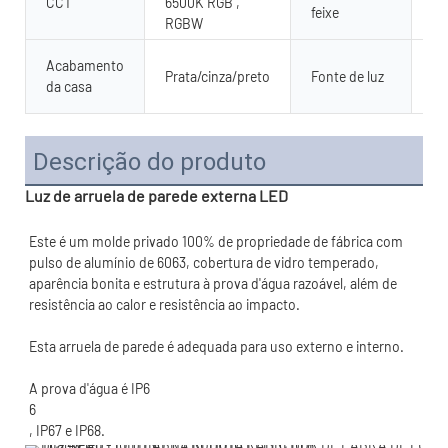
CCT
6500K RGB ,
15
feixe
RGBW
SM
Acabamento
Prata/cinza/preto
Fonte de luz
28
da casa
Ch
Descrição do produto
Luz de arruela de parede externa LED
Este é um molde privado 100% de propriedade de fábrica com 
pulso de alumínio de 6063, cobertura de vidro temperado, 
aparência bonita e estrutura à prova d'água razoável, além de 