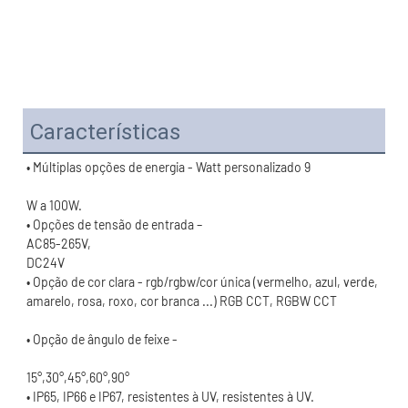
Características
• Opção de cor clara - rgb/rgbw/cor única (vermelho, azul, verde, 
15°,30°,45°,60°,90°