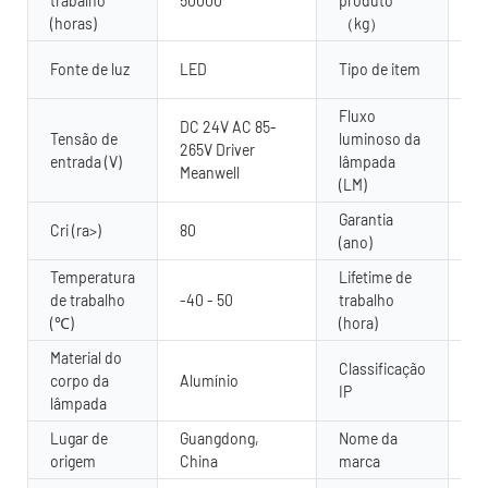
trabalho
50000
produto
2
(horas)
（kg）
Ar
Fonte de luz
LED
Tipo de item
pa
Fluxo
DC 24V AC 85-
Tensão de
luminoso da
265V Driver
80
entrada (V)
lâmpada
Meanwell
(LM)
Garantia
2 
Cri (ra>)
80
(ano)
an
Temperatura
Lifetime de
de trabalho
-40 - 50
trabalho
50
(℃)
(hora)
Material do
Classificação
corpo da
Alumínio
IP
IP
lâmpada
Lugar de
Guangdong,
Nome da
Yu
origem
China
marca