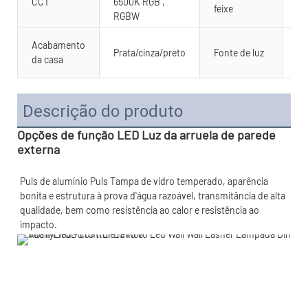
CCT
6500K RGB ,
15
feixe
RGBW
SM
Acabamento
Prata/cinza/preto
Fonte de luz
28
da casa
Ch
Descrição do produto
Opções de função LED Luz da arruela de parede
externa
Puls de alumínio Puls Tampa de vidro temperado, aparência 
bonita e estrutura à prova d'água razoável, transmitância de alta 
qualidade, bem como resistência ao calor e resistência ao 