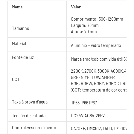
Nome
Valor
Comprimento: 500-1200mm
Largura: 76mm
Tamanho
Altura: 70 mm
Material
Alumínio + vidro temperado
Fonte de luz
Marca smd/cob com vida útil 5000
2200K,2700K,3000K,4000K,4500K
GREEN,YELLOW,AMBER
CCT
RGB, RGBW, RGBY, RGBCCT,RGB
(CCT: temperatura de cor correlac
Taxa à prova d'água
IP65 IP66 IP67
Tensão de entrada
DC24V AC85-265V
Controle/escurecimento
ON/OFF, DMX512, DALI, 0/1-10V, T