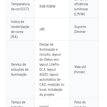
Temperatura
eficiência
RGB RGBW
80
da cor (CCT)
luminosa
(LM/W)
Índice de
renderização
Suporte
≥80
Si
de cores
Dimmer
(RA)
Design de
iluminação e
circuito, layout
do Dialux evo,
Serviço de
layout LitePro
Vida útil
soluções de
DLX, layout
50
(horas)
iluminação
AGI32, layout
automático de
CAD, medição no
local, instalação
do projeto
Tempo de
Peso do