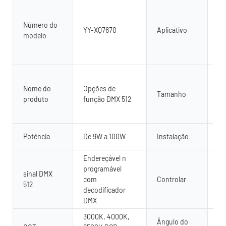
Ao 
il
Número do
pa
YY-XQ7670
Aplicativo
modelo
di
ar
ou
Co
pe
Nome do
Opções de
Tamanho
50
produto
função DMX 512
La
Al
Pi
Potência
De 9W a 100W
Instalação
mo
Endereçável n
Co
programável
co
sinal DMX
com
Controlar
51
512
decodificador
re
DMX
se
3000K, 4000K,
Ângulo do