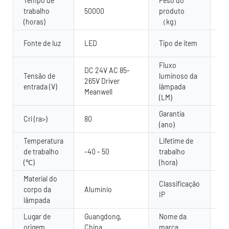
Tempo de
Peso do
trabalho
50000
produto
4.
(horas)
（kg）
Ar
Fonte de luz
LED
Tipo de item
pa
Fluxo
DC 24V AC 85-
Tensão de
luminoso da
265V Driver
80
entrada (V)
lâmpada
Meanwell
(LM)
Garantia
2 
Cri (ra>)
80
(ano)
an
Temperatura
Lifetime de
de trabalho
-40 - 50
trabalho
50
(℃)
(hora)
Material do
Classificação
corpo da
Alumínio
IP
IP
lâmpada
Lugar de
Guangdong,
Nome da
Yu
origem
China
marca