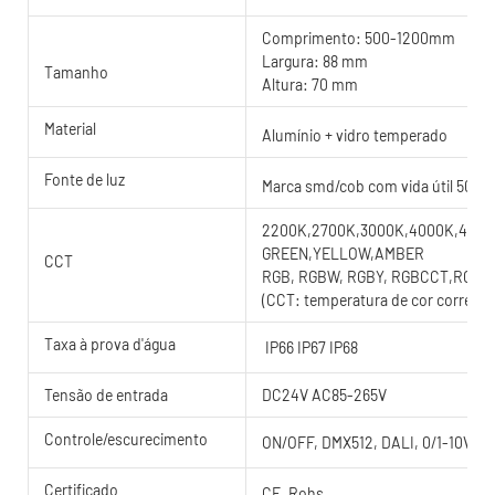
Comprimento: 500-1200mm
Largura: 88 mm
Tamanho
Altura: 70 mm
Material
Alumínio + vidro temperado
Fonte de luz
Marca smd/cob com vida útil 5000
2200K,2700K,3000K,4000K,4500K
GREEN,YELLOW,AMBER
CCT
RGB, RGBW, RGBY, RGBCCT,RGB
(CCT: temperatura de cor correlac
Taxa à prova d'água
IP66 IP67 IP68
Tensão de entrada
DC24V AC85-265V
Controle/escurecimento
ON/OFF, DMX512, DALI, 0/1-10V, T
Certificado
CE, Rohs