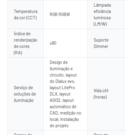
Lâmpada
Temperatura
eficiência
RGB RGBW
80
da cor (CCT)
luminosa
(LM/W)
Índice de
renderização
Suporte
≥80
Si
de cores
Dimmer
(RA)
Design de
iluminação e
circuito, layout
do Dialux evo,
Serviço de
layout LitePro
Vida útil
soluções de
DLX, layout
50
(horas)
iluminação
AGI32, layout
automático de
CAD, medição no
local, instalação
do projeto