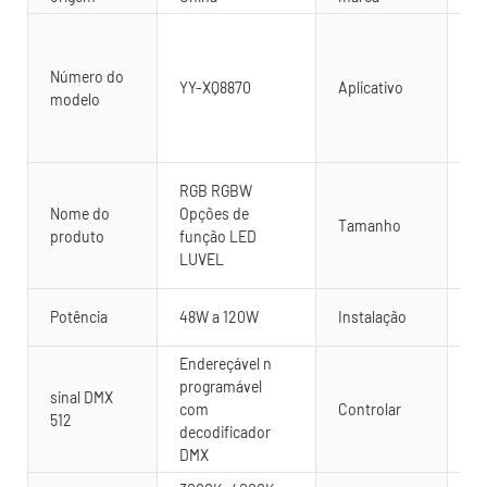
Ao 
il
Número do
pa
YY-XQ8870
Aplicativo
modelo
di
ar
in
Co
RGB RGBW
pe
Nome do
Opções de
Tamanho
50
produto
função LED
La
LUVEL
Al
Pi
Potência
48W a 120W
Instalação
mo
Endereçável n
Co
programável
co
sinal DMX
com
Controlar
51
512
decodificador
re
DMX
se