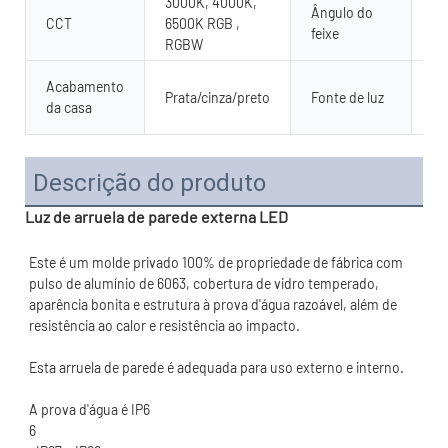
3000K, 4000K,
Ângulo do
CCT
6500K RGB ,
15
feixe
RGBW
SM
Acabamento
Prata/cinza/preto
Fonte de luz
28
da casa
Ch
Descrição do produto
Luz de arruela de parede externa LED
Este é um molde privado 100% de propriedade de fábrica com 
pulso de alumínio de 6063, cobertura de vidro temperado, 
aparência bonita e estrutura à prova d'água razoável, além de 