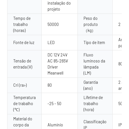
instalação do
projeto
Tempo de
Peso do
trabalho
50000
produto
2
(horas)
（kg）
Arrue
Fonte de luz
LED
Tipo de item
pared
DC 12V 24V
Fluxo
Tensão de
AC 85-265V
luminoso da
80 lú
entrada (V)
Driver
lâmpada
Meanwell
(LM)
Garantia
2 anos
Cri (ra>)
80
(ano)
anos
Temperatura
Lifetime de
de trabalho
-25 - 50
trabalho
5000
(℃)
(hora)
Material do
Classificação
corpo da
Alumínio
IP67
IP