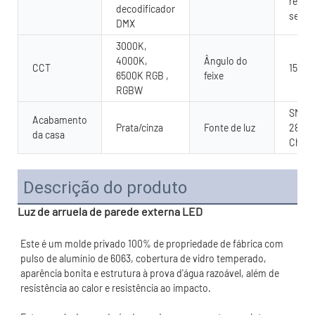
remot
decodificador
sem f
DMX
3000K,
4000K,
Ângulo do
CCT
15°,30
6500K RGB ,
feixe
RGBW
SMD/C
Acabamento
Prata/cinza
Fonte de luz
2835.
da casa
Chip
Descrição do produto
Luz de arruela de parede externa LED
Este é um molde privado 100% de propriedade de fábrica com 
pulso de alumínio de 6063, cobertura de vidro temperado, 
aparência bonita e estrutura à prova d'água razoável, além de 