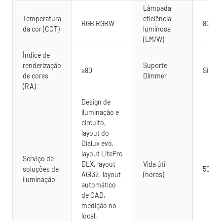
Lâmpada
Temperatura
eficiência
RGB RGBW
80
da cor (CCT)
luminosa
(LM/W)
Índice de
renderização
Suporte
≥80
Sim
de cores
Dimmer
(RA)
Design de
iluminação e
circuito,
layout do
Dialux evo,
layout LitePro
Serviço de
DLX, layout
Vida útil
soluções de
5000
AGI32, layout
(horas)
iluminação
automático
de CAD,
medição no
local,