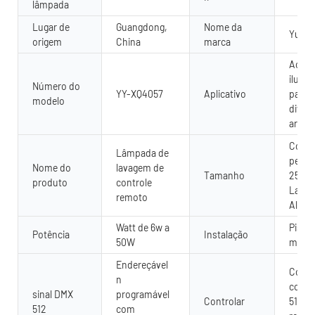
lâmpada
Lugar de
Guangdong,
Nome da
Yuany
origem
China
marca
Ao ar 
ilumi
Número do
YY-XQ4057
Aplicativo
paisag
modelo
diver
arqui
Comp
Lâmpada de
perso
Nome do
lavagem de
Tamanho
250-
produto
controle
Largu
remoto
Altur
Watt de 6w a
Piso,
Potência
Instalação
50W
mont
Endereçável
Contr
n
contr
sinal DMX
programável
Controlar
512 o
512
com