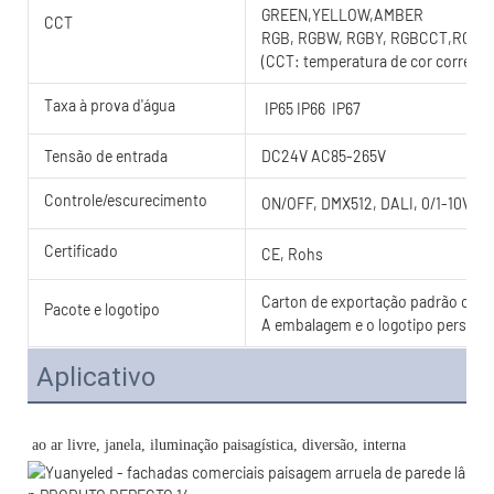
GREEN,YELLOW,AMBER
CCT
RGB, RGBW, RGBY, RGBCCT,RGB
(CCT: temperatura de cor correlac
Taxa à prova d'água
IP65 IP66 IP67
Tensão de entrada
DC24V AC85-265V
Controle/escurecimento
ON/OFF, DMX512, DALI, 0/1-10V, T
Certificado
CE, Rohs
Carton de exportação padrão com c
Pacote e logotipo
A embalagem e o logotipo personal
Aplicativo