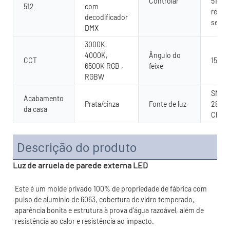
Controlar
512 o
512
com
remot
decodificador
sem f
DMX
3000K,
4000K,
Ângulo do
CCT
15°,30
6500K RGB ,
feixe
RGBW
SMD/C
Acabamento
Prata/cinza
Fonte de luz
2835.
da casa
Chip
Descrição do produto
Luz de arruela de parede externa LED
Este é um molde privado 100% de propriedade de fábrica com 
pulso de alumínio de 6063, cobertura de vidro temperado, 
aparência bonita e estrutura à prova d'água razoável, além de 