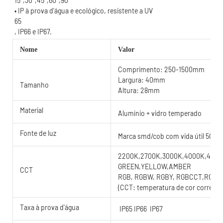
15°,30°,45°,60°,90°
Nome
Valor
Comprimento: 250-1500mm
Largura: 40mm
Tamanho
Altura: 28mm
Material
Alumínio + vidro temperado
Fonte de luz
Marca smd/cob com vida útil 5000
2200K,2700K,3000K,4000K,4500K
GREEN,YELLOW,AMBER
CCT
RGB, RGBW, RGBY, RGBCCT,RGB
(CCT: temperatura de cor correlac
Taxa à prova d'água
IP65 IP66 IP67