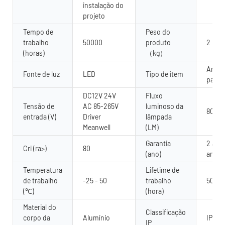
instalação do
projeto
Tempo de
Peso do
trabalho
50000
produto
2
(horas)
（kg）
Arrue
Fonte de luz
LED
Tipo de item
pared
DC12V 24V
Fluxo
Tensão de
AC 85-265V
luminoso da
80 lú
entrada (V)
Driver
lâmpada
Meanwell
(LM)
Garantia
2 anos
Cri (ra>)
80
(ano)
anos
Temperatura
Lifetime de
de trabalho
-25 - 50
trabalho
5000
(℃)
(hora)
Material do
Classificação
corpo da
Alumínio
IP65, 
IP