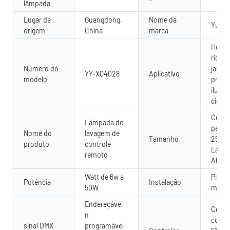
lâmpada
Lugar de
Guangdong,
Nome da
Yuany
origem
China
marca
Hotel
rio, f
Número do
jardim
YY-XQ4028
Aplicativo
modelo
praia,
ilumi
cidad
Comp
Lâmpada de
perso
Nome do
lavagem de
Tamanho
250-
produto
controle
Largu
remoto
Altur
Watt de 6w a
Piso,
Potência
Instalação
50W
mont
Endereçável
Contr
n
contr
sinal DMX
programável