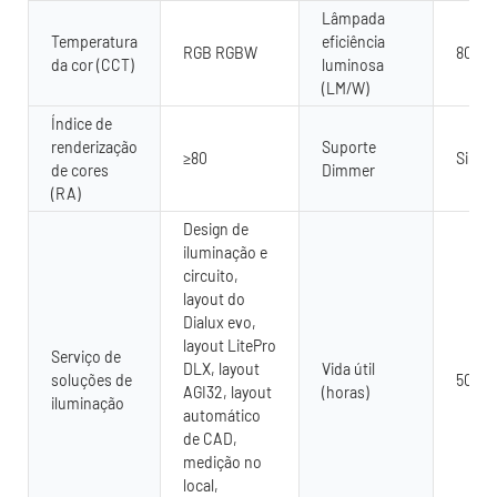
Lâmpada
Temperatura
eficiência
RGB RGBW
80
da cor (CCT)
luminosa
(LM/W)
Índice de
renderização
Suporte
≥80
Sim
de cores
Dimmer
(RA)
Design de
iluminação e
circuito,
layout do
Dialux evo,
layout LitePro
Serviço de
DLX, layout
Vida útil
soluções de
5000
AGI32, layout
(horas)
iluminação
automático
de CAD,
medição no
local,