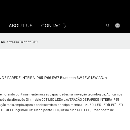
ABOUT US
CONTACT US
8W AD. n PRODUTO REPECTO
A DE PAREDE INTEIRA IP65 IP66 IP67 Bluetooth 6W 15W 18W AD. n
melhorando continuamente nossas capacidades na inovação tecnológica. Aplicamos
bricação da alteração Dimmable CCT LED LEDA LAVERAÇÃO DE PAREDE INTEIRA IP65
ação mais ampla agora e pode ser visto principalmente a luz LED, LED LED (LED) LED
 (S) LED Ingrinou Luz, luz do ponto LED, luz do tubo RGB LED, luz de poste de