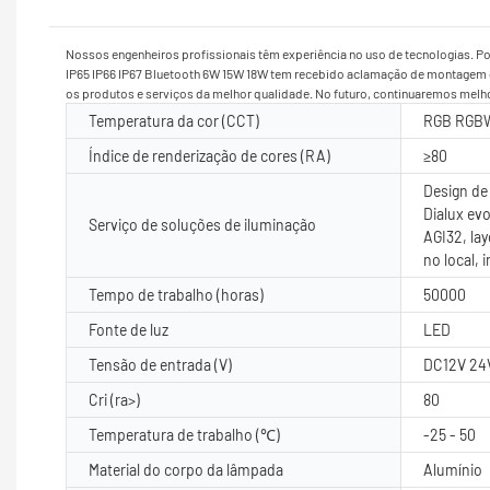
Nossos engenheiros profissionais têm experiência no uso de tecnologias. P
IP65 IP66 IP67 Bluetooth 6W 15W 18W tem recebido aclamação de montagem de 
os produtos e serviços da melhor qualidade. No futuro, continuaremos melh
Temperatura da cor (CCT)
RGB RGB
Índice de renderização de cores (RA)
≥80
Design de 
Dialux evo
Serviço de soluções de iluminação
AGI32, la
no local, 
Tempo de trabalho (horas)
50000
Fonte de luz
LED
Tensão de entrada (V)
DC12V 24V
Cri (ra>)
80
Temperatura de trabalho (℃)
-25 - 50
Material do corpo da lâmpada
Alumínio