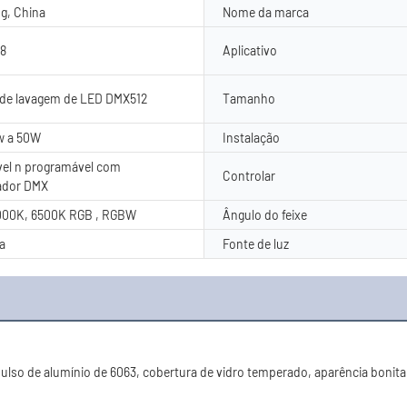
g, China
Nome da marca
8
Aplicativo
de lavagem de LED DMX512
Tamanho
w a 50W
Instalação
el n programável com
Controlar
ador DMX
000K, 6500K RGB , RGBW
Ângulo do feixe
a
Fonte de luz
so de alumínio de 6063, cobertura de vidro temperado, aparência bonita e 