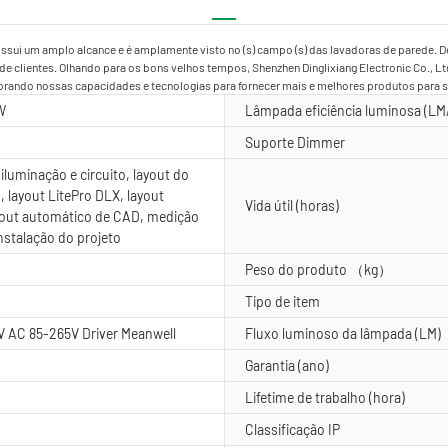
ossui um amplo alcance e é amplamente visto no (s) campo (s) das lavadoras de parede.
clientes. Olhando para os bons velhos tempos, Shenzhen Dinglixiang Electronic Co., Ltd
orando nossas capacidades e tecnologias para fornecer mais e melhores produtos para sa
W
Lâmpada eficiência luminosa (LM
Suporte Dimmer
iluminação e circuito, layout do
, layout LitePro DLX, layout
Vida útil (horas)
yout automático de CAD, medição
instalação do projeto
Peso do produto （kg）
Tipo de item
 AC 85-265V Driver Meanwell
Fluxo luminoso da lâmpada (LM)
Garantia (ano)
Lifetime de trabalho (hora)
Classificação IP