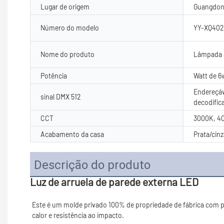
Lugar de origem
Guangdon
Número do modelo
YY-XQ402
Nome do produto
Lâmpada 
Potência
Watt de 6
Endereçáv
sinal DMX 512
decodific
CCT
3000K, 4
Acabamento da casa
Prata/cinz
Descrição do produto
Luz de arruela de parede externa LED
Este é um molde privado 100% de propriedade de fábrica com pul