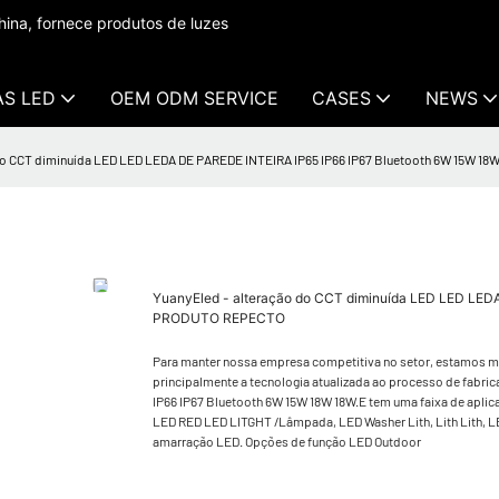
ina, fornece produtos de luzes
AS LED
OEM ODM SERVICE
CASES
NEWS
do CCT diminuída LED LED LEDA DE PAREDE INTEIRA IP65 IP66 IP67 Bluetooth 6W 15W 1
YuanyEled - alteração do CCT diminuída LED LED LED
PRODUTO REPECTO
Para manter nossa empresa competitiva no setor, estamos 
principalmente a tecnologia atualizada ao processo de fa
IP66 IP67 Bluetooth 6W 15W 18W 18W.E tem uma faixa de aplic
LED RED LED LITGHT /Lâmpada, LED Washer Lith, Lith Lith, LED
amarração LED. Opções de função LED Outdoor