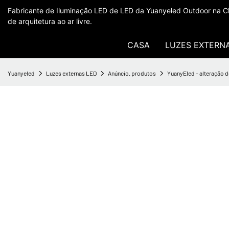
Fabricante de Iluminação LED de LED da Yuanyeled Outdoor na Ch
de arquitetura ao ar livre.
CASA
LUZES EXTERN
Yuanyeled
Luzes externas LED
Anúncio. produtos
YuanyEled - alteração 