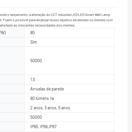
 Desde o lançamento, a alteração do CCT reduzida LED LED Smart Wall Lamp
. Fizem o possível para alcançar nosso objetivo de atender os clientes com
tisfazer as crescentes necessidades dos clientes.
/W)
80
Sim
50000
1.5
Arruelas de parede
80 lúmens /w
2 anos, 3 anos, 5 anos
50000
IP65, IP66,IP67