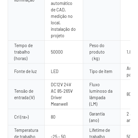
automático
de CAD,
medição no
local,
instalação do
projeto
Tempo de
Peso do
trabalho
50000
produto
1.8
(horas)
（kg）
Arrue
Fonte de luz
LED
Tipo de item
pared
DC12V 24V
Fluxo
Tensão de
AC 85-265V
luminoso da
80 lú
entrada (V)
Driver
lâmpada
Meanwell
(LM)
Garantia
2 anos
Cri (ra>)
80
(ano)
anos
Temperatura
Lifetime de
de trabalho
-25 - 50
trabalho
5000