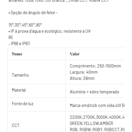
15°,30°,45°,60°,90°
Nome
Valor
Comprimento: 250-1500mm
Largura: 40mm
Tamanho
Altura: 28mm
Material
Alumínio + vidro temperado
Fonte de luz
Marca smd/cob com vida útil 5000
2200K,2700K,3000K,4000K,4500K
GREEN,YELLOW,AMBER
CCT
RGB, RGBW, RGBY, RGBCCT,RGB