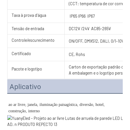
(CCT: temperatura de cor correlac
Taxa à prova d'água
IP65 IP66 IP67
Tensão de entrada
DC12V /24V AC85-265V
Controle/escurecimento
ON/OFF, DMX512, DALI, 0/1-10V, T
Certificado
CE, Rohs
Carton de exportação padrão com c
Pacote e logotipo
A embalagem e o logotipo personal
Aplicativo
ao ar livre, janela, iluminação paisagística, diversão, hotel, 