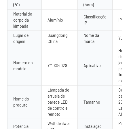
(℃)
(hora)
Material do
Classificação
corpo da
Alumínio
IP65, 
IP
lâmpada
Lugar de
Guangdong,
Nome da
Yuany
origem
China
marca
Hotel
rio, f
Número do
jardim
YY-XQ4028
Aplicativo
modelo
praia,
ilumi
cidad
Lâmpada de
Comp
arruela de
perso
Nome do
parede LED
Tamanho
250-
produto
de controle
Largu
remoto
Altur
Watt de 6w a
Piso,
Potência
Instalação