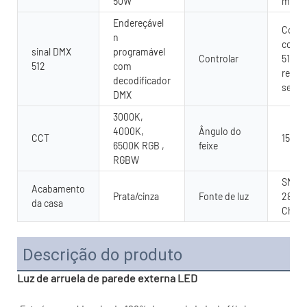
50W
mont
Endereçável
Contr
n
contr
sinal DMX
programável
Controlar
512 o
512
com
remot
decodificador
sem f
DMX
3000K,
4000K,
Ângulo do
CCT
15°,30
6500K RGB ,
feixe
RGBW
SMD/C
Acabamento
Prata/cinza
Fonte de luz
2835.
da casa
Chip
Descrição do produto
Luz de arruela de parede externa LED