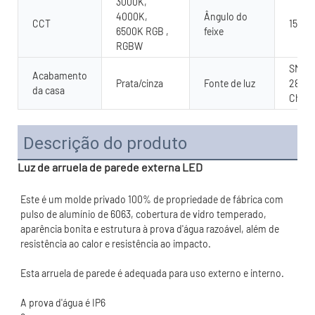
3000K,
4000K,
Ângulo do
CCT
15°,30
6500K RGB ,
feixe
RGBW
SMD/C
Acabamento
Prata/cinza
Fonte de luz
2835.
da casa
Chip
Descrição do produto
Luz de arruela de parede externa LED
Este é um molde privado 100% de propriedade de fábrica com 
pulso de alumínio de 6063, cobertura de vidro temperado, 
aparência bonita e estrutura à prova d'água razoável, além de 