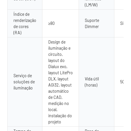
(LM/W)
Índice de
renderização
Suporte
≥80
Sim
de cores
Dimmer
(RA)
Design de
iluminação e
circuito,
layout do
Dialux evo,
layout LitePro
Serviço de
DLX, layout
Vida útil
soluções de
5000
AGI32, layout
(horas)
iluminação
automático
de CAD,
medição no
local,
instalação do
projeto