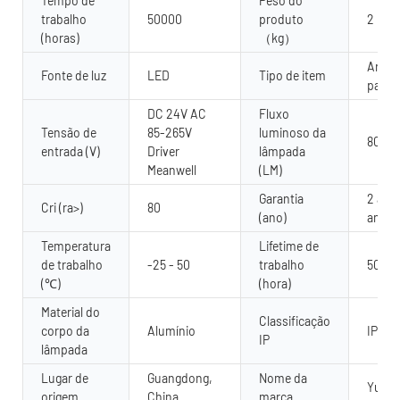
Tempo de
Peso do
trabalho
50000
produto
2
(horas)
（kg）
Arrue
Fonte de luz
LED
Tipo de item
pared
DC 24V AC
Fluxo
Tensão de
85-265V
luminoso da
80 lú
entrada (V)
Driver
lâmpada
Meanwell
(LM)
Garantia
2 anos
Cri (ra>)
80
(ano)
anos
Temperatura
Lifetime de
de trabalho
-25 - 50
trabalho
5000
(℃)
(hora)
Material do
Classificação
corpo da
Alumínio
IP67
IP
lâmpada
Lugar de
Guangdong,
Nome da
Yuany
origem
China
marca