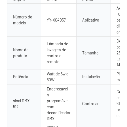
Ao ar 
ilumi
Número do
YY-XQ4057
Aplicativo
paisag
modelo
diver
arqui
Comp
Lâmpada de
perso
Nome do
lavagem de
Tamanho
250-
produto
controle
Largu
remoto
Altur
Watt de 6w a
Piso,
Potência
Instalação
50W
mont
Endereçável
Contr
n
contr
sinal DMX
programável
Controlar
512 o
512
com
remot
decodificador
sem f
DMX