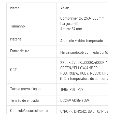
Nome
Valor
Comprimento: 250-1500mm
Largura: 40mm
Tamanho
Altura: 57 mm
Material
Alumínio + vidro temperado
Fonte de luz
Marca smd/cob com vida útil 5000
2200K,2700K,3000K,4000K,4500K
GREEN,YELLOW,AMBER
CCT
RGB, RGBW, RGBY, RGBCCT,RGB
(CCT: temperatura de cor correlac
Taxa à prova d'água
IP65 IP66 IP67
Tensão de entrada
DC24V AC85-265V
Controle/escurecimento
ON/OFF, DMX512, DALI, 0/1-10V, T