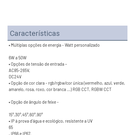
Características
• Opção de cor clara - rgb/rgbw/cor única (vermelho, azul, verde, 
15°,30°,45°,60°,90°