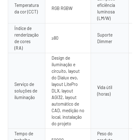
Temperatura
eficiência
RGB RGBW
80
da cor (CCT)
luminosa
(LM/W)
Índice de
renderização
Suporte
≥80
Si
de cores
Dimmer
(RA)
Design de
iluminação e
circuito, layout
do Dialux evo,
Serviço de
layout LitePro
Vida útil
soluções de
DLX, layout
50
(horas)
iluminação
AGI32, layout
automático de
CAD, medição no
local, instalação
do projeto
Tempo de
Peso do