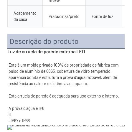
RGBW
SM
Acabamento
Prata/cinza/preto
Fonte de luz
28
da casa
Ch
Descrição do produto
Luz de arruela de parede externa LED
Este é um molde privado 100% de propriedade de fábrica com 
pulso de alumínio de 6063, cobertura de vidro temperado, 
aparência bonita e estrutura à prova d'água razoável, além de 