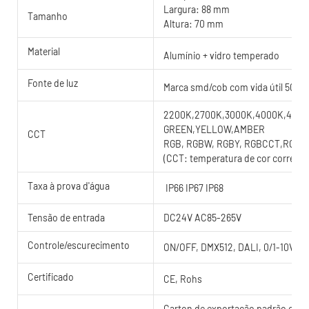
Largura: 88 mm
Tamanho
Altura: 70 mm
Material
Alumínio + vidro temperado
Fonte de luz
Marca smd/cob com vida útil 5000
2200K,2700K,3000K,4000K,4500K
GREEN,YELLOW,AMBER
CCT
RGB, RGBW, RGBY, RGBCCT,RGB
(CCT: temperatura de cor correlac
Taxa à prova d'água
IP66 IP67 IP68
Tensão de entrada
DC24V AC85-265V
Controle/escurecimento
ON/OFF, DMX512, DALI, 0/1-10V, T
Certificado
CE, Rohs
Carton de exportação padrão com c