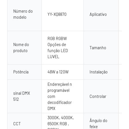
Ao 
il
Número do
YY-XQ8870
Aplicativo
pa
modelo
di
ar
Co
RGB RGBW
pe
Nome do
Opções de
Tamanho
50
produto
função LED
La
LUVEL
Al
Pi
Potência
48W a 120W
Instalação
mo
Endereçável n
Co
programável
co
sinal DMX
com
Controlar
51
512
decodificador
re
DMX
se
3000K, 4000K,
Ângulo do
CCT
6500K RGB ,
15
feixe