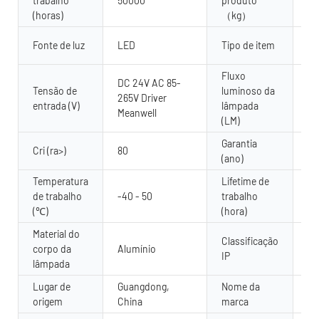
trabalho
50000
produto
4.
(horas)
（kg）
Ar
Fonte de luz
LED
Tipo de item
pa
Fluxo
DC 24V AC 85-
Tensão de
luminoso da
265V Driver
80
entrada (V)
lâmpada
Meanwell
(LM)
Garantia
2 
Cri (ra>)
80
(ano)
an
Temperatura
Lifetime de
de trabalho
-40 - 50
trabalho
50
(℃)
(hora)
Material do
Classificação
corpo da
Alumínio
IP
IP
lâmpada
Lugar de
Guangdong,
Nome da
Yu
origem
China
marca