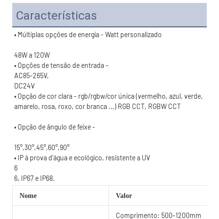
Características
• Opção de cor clara - rgb/rgbw/cor única (vermelho, azul, verde, 
15°,30°,45°,60°,90°
Nome
Valor
Comprimento: 500-1200mm