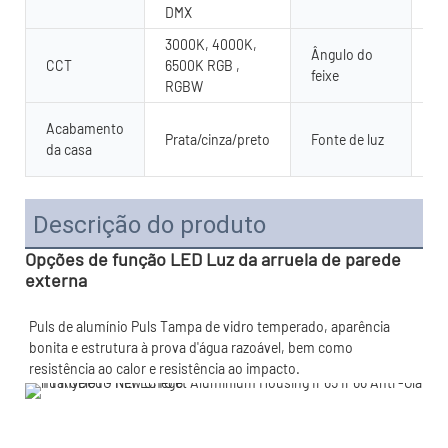
DMX
se
3000K, 4000K,
Ângulo do
CCT
6500K RGB ,
15
feixe
RGBW
SM
Acabamento
Prata/cinza/preto
Fonte de luz
28
da casa
Ch
Descrição do produto
Opções de função LED Luz da arruela de parede
externa
Puls de alumínio Puls Tampa de vidro temperado, aparência 
bonita e estrutura à prova d'água razoável, bem como 