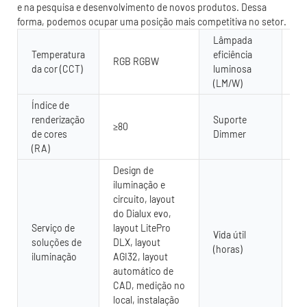
e na pesquisa e desenvolvimento de novos produtos. Dessa
forma, podemos ocupar uma posição mais competitiva no setor.
Lâmpada
Temperatura
eficiência
RGB RGBW
80
da cor (CCT)
luminosa
(LM/W)
Índice de
renderização
Suporte
≥80
Si
de cores
Dimmer
(RA)
Design de
iluminação e
circuito, layout
do Dialux evo,
Serviço de
layout LitePro
Vida útil
soluções de
DLX, layout
50
(horas)
iluminação
AGI32, layout
automático de
CAD, medição no
local, instalação