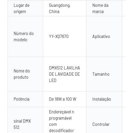
Lugar de
Guangdong,
Nome da
Yu
origem
China
marca
Ao 
il
Número do
pa
YY-XQ7670
Aplicativo
modelo
di
ar
in
Co
DMX512 LAVILHA
pe
Nome do
DE LAVIDADE DE
Tamanho
50
produto
LED
La
Al
Pi
Potência
De 18W a 100 W
Instalação
mo
Endereçável n
Co
programável
co
sinal DMX
com
Controlar
51
512
decodificador
re