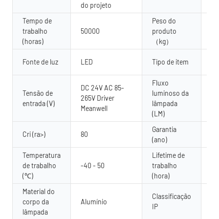
do projeto
Tempo de
Peso do
trabalho
50000
produto
2.
(horas)
（kg）
Ar
Fonte de luz
LED
Tipo de item
pa
Fluxo
DC 24V AC 85-
Tensão de
luminoso da
265V Driver
80
entrada (V)
lâmpada
Meanwell
(LM)
Garantia
2 
Cri (ra>)
80
(ano)
an
Temperatura
Lifetime de
de trabalho
-40 - 50
trabalho
50
(℃)
(hora)
Material do
Classificação
corpo da
Alumínio
IP
IP
lâmpada