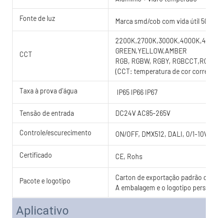
Fonte de luz
Marca smd/cob com vida útil 5000
2200K,2700K,3000K,4000K,4500K
GREEN,YELLOW,AMBER
CCT
RGB, RGBW, RGBY, RGBCCT,RGB
(CCT: temperatura de cor correlac
Taxa à prova d'água
IP65 IP66 IP67
Tensão de entrada
DC24V AC85-265V
Controle/escurecimento
ON/OFF, DMX512, DALI, 0/1-10V, T
Certificado
CE, Rohs
Carton de exportação padrão com c
Pacote e logotipo
A embalagem e o logotipo personal
Aplicativo