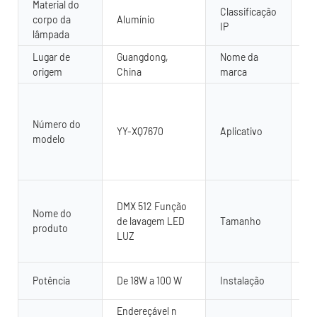
Material do
Classificação
corpo da
Alumínio
IP
IP
lâmpada
Lugar de
Guangdong,
Nome da
Yu
origem
China
marca
Ao 
il
Número do
pa
YY-XQ7670
Aplicativo
modelo
di
ar
in
Co
DMX 512 Função
pe
Nome do
de lavagem LED
Tamanho
50
produto
LUZ
La
Al
Pi
Potência
De 18W a 100 W
Instalação
mo
Endereçável n
Co