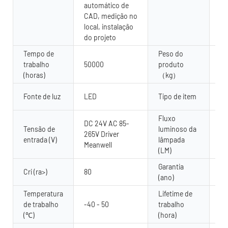
automático de
CAD, medição no
local, instalação
do projeto
Tempo de
Peso do
trabalho
50000
produto
3.
(horas)
（kg）
Ar
Fonte de luz
LED
Tipo de item
pa
Fluxo
DC 24V AC 85-
Tensão de
luminoso da
265V Driver
80
entrada (V)
lâmpada
Meanwell
(LM)
Garantia
2 
Cri (ra>)
80
(ano)
an
Temperatura
Lifetime de
de trabalho
-40 - 50
trabalho
50
(℃)
(hora)