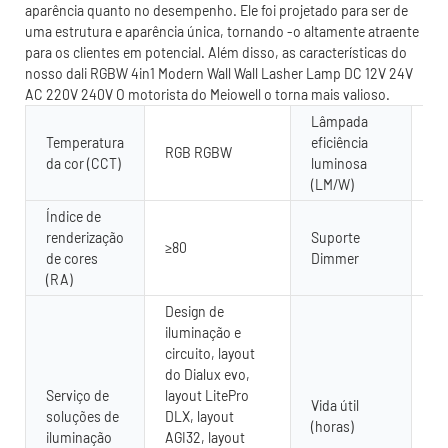
aparência quanto no desempenho. Ele foi projetado para ser de
uma estrutura e aparência única, tornando -o altamente atraente
para os clientes em potencial. Além disso, as características do
nosso dali RGBW 4in1 Modern Wall Wall Lasher Lamp DC 12V 24V
AC 220V 240V O motorista do Meiowell o torna mais valioso.
Lâmpada
Temperatura
eficiência
RGB RGBW
80
da cor (CCT)
luminosa
(LM/W)
Índice de
renderização
Suporte
≥80
Si
de cores
Dimmer
(RA)
Design de
iluminação e
circuito, layout
do Dialux evo,
Serviço de
layout LitePro
Vida útil
soluções de
DLX, layout
50
(horas)
iluminação
AGI32, layout