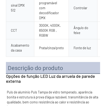
programável
co
sinal DMX
com
Controlar
51
512
decodificador
re
DMX
se
3000K, 4000K,
Ângulo do
CCT
6500K RGB ,
15
feixe
RGBW
SM
Acabamento
Prata/cinza/preto
Fonte de luz
28
da casa
Ch
Descrição do produto
Opções de função LED Luz da arruela de parede
externa
Puls de alumínio Puls Tampa de vidro temperado, aparência 
bonita e estrutura à prova d'água razoável, transmitância de alta 
qualidade, bem como resistência ao calor e resistência ao 