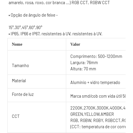
15°,30°,45°,60°,90°
Nome
Valor
Comprimento: 500-1200mm
Largura: 76mm
Tamanho
Altura: 70 mm
Material
Alumínio + vidro temperado
Fonte de luz
Marca smd/cob com vida útil 5000
2200K,2700K,3000K,4000K,4500K
GREEN,YELLOW,AMBER
CCT
RGB, RGBW, RGBY, RGBCCT,RGB
(CCT: temperatura de cor correlac