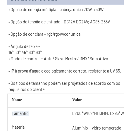
15°,30°,45°,60°,90°
• Os tipos de tamanho podem ser projetados de acordo com os 
Nome
Valor
Tamanho
L200*W168*H110MM, L285*W24
Material
Alumínio + vidro temperado