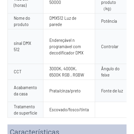
50000
produto
(horas)
（kg）
Nome do
DMX512 Luz de
Potência
produto
parede
Endereçável n
sinal DMX
programável com
Controlar
512
decodificador DMX
3000K, 4000K,
Ângulo do
CCT
6500K RGB , RGBW
feixe
Acabamento
Prata/cinza/preto
Fonte de luz
da casa
Tratamento
Escovado/fosco/tinta
de superfície
Características