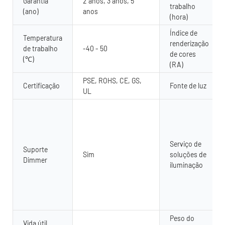
Garantia
2 anos, 3 anos, 5
trabalho
(ano)
anos
(hora)
Índice de
Temperatura
renderização
de trabalho
-40 - 50
de cores
(℃)
(RA)
PSE, ROHS, CE, GS,
Certificação
Fonte de luz
UL
Serviço de
Suporte
Sim
soluções de
Dimmer
iluminação
Peso do
Vida útil