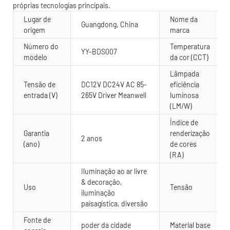
próprias tecnologias principais.
Lugar de
Nome da
Guangdong, China
origem
marca
Número do
Temperatura
YY-BDS007
modelo
da cor (CCT)
Lâmpada
Tensão de
DC12V DC24V AC 85-
eficiência
entrada (V)
265V Driver Meanwell
luminosa
(LM/W)
Índice de
Garantia
renderização
2 anos
(ano)
de cores
(RA)
Iluminação ao ar livre
& decoração,
Uso
Tensão
iluminação
paisagística, diversão
Fonte de
poder da cidade
Material base