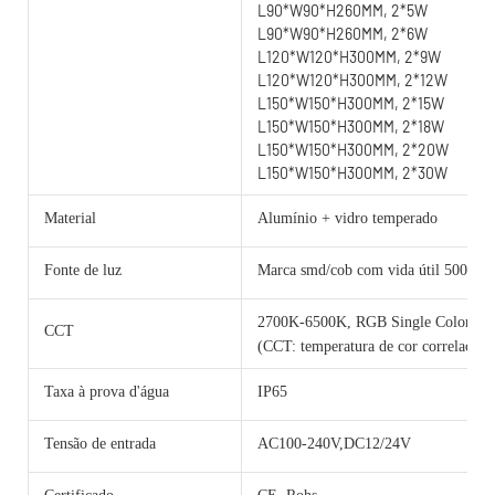
L90*W90*H260MM, 2*5W
L90*W90*H260MM, 2*6W
L120*W120*H300MM, 2*9W
L120*W120*H300MM, 2*12W
L150*W150*H300MM, 2*15W
L150*W150*H300MM, 2*18W
L150*W150*H300MM, 2*20W
L150*W150*H300MM, 2*30W
Material
Alumínio + vidro temperado
Fonte de luz
Marca smd/cob com vida útil 50000 h
2700K-6500K, RGB Single Color 
CCT
(CCT: temperatura de cor correlacion
Taxa à prova d'água
IP65
Tensão de entrada
AC100-240V,DC12/24V