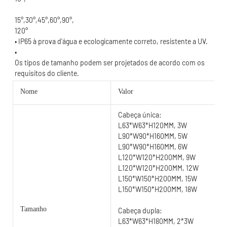
120°
Os tipos de tamanho podem ser projetados de acordo com os 
Nome
Valor
Cabeça única:
L63*W63*H120MM, 3W
L90*W90*H160MM, 5W
L90*W90*H160MM, 6W
L120*W120*H200MM, 9W
L120*W120*H200MM, 12W
L150*W150*H200MM, 15W
L150*W150*H200MM, 18W
Tamanho
Cabeça dupla:
L63*W63*H180MM, 2*3W