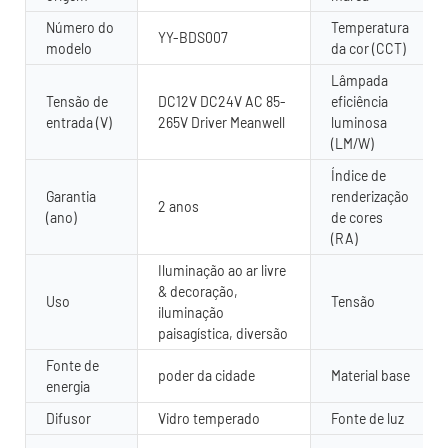
Número do
Temperatura
YY-BDS007
modelo
da cor (CCT)
Lâmpada
Tensão de
DC12V DC24V AC 85-
eficiência
entrada (V)
265V Driver Meanwell
luminosa
(LM/W)
Índice de
Garantia
renderização
2 anos
(ano)
de cores
(RA)
Iluminação ao ar livre
& decoração,
Uso
Tensão
iluminação
paisagística, diversão
Fonte de
poder da cidade
Material base
energia
Difusor
Vidro temperado
Fonte de luz