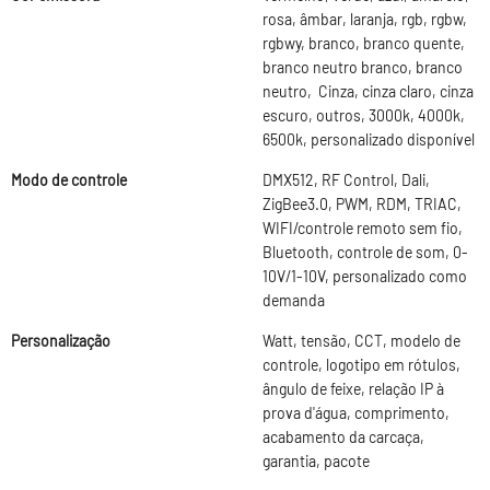
rosa, âmbar, laranja, rgb, rgbw,
rgbwy, branco, branco quente,
branco neutro branco, branco
neutro, Cinza, cinza claro, cinza
escuro, outros, 3000k, 4000k,
6500k, personalizado disponível
Modo de controle
DMX512, RF Control, Dali,
ZigBee3.0, PWM, RDM, TRIAC,
WIFI/controle remoto sem fio,
Bluetooth, controle de som, 0-
10V/1-10V, personalizado como
demanda
Personalização
Watt, tensão, CCT, modelo de
controle, logotipo em rótulos,
ângulo de feixe, relação IP à
prova d'água, comprimento,
acabamento da carcaça,
garantia, pacote