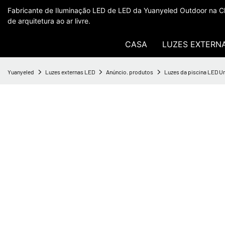
Fabricante de Iluminação LED de LED da Yuanyeled Outdoor na Ch
de arquitetura ao ar livre.
CASA
LUZES EXTERN
Yuanyeled
Luzes externas LED
Anúncio. produtos
Luzes da piscina LED U