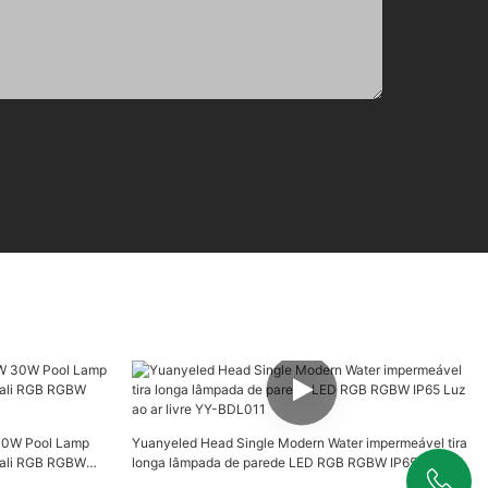
 30W Pool Lamp
Yuanyeled Head Single Modern Water impermeável tira
Dali RGB RGBW
longa lâmpada de parede LED RGB RGBW IP65 Luz ao
ar livre YY-BDL011