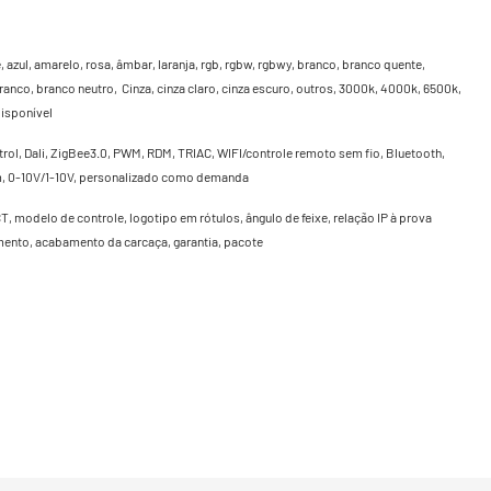
 azul, amarelo, rosa, âmbar, laranja, rgb, rgbw, rgbwy, branco, branco quente,
ranco, branco neutro, Cinza, cinza claro, cinza escuro, outros, 3000k, 4000k, 6500k,
isponível
rol, Dali, ZigBee3.0, PWM, RDM, TRIAC, WIFI/controle remoto sem fio, Bluetooth,
m, 0-10V/1-10V, personalizado como demanda
T, modelo de controle, logotipo em rótulos, ângulo de feixe, relação IP à prova
ento, acabamento da carcaça, garantia, pacote