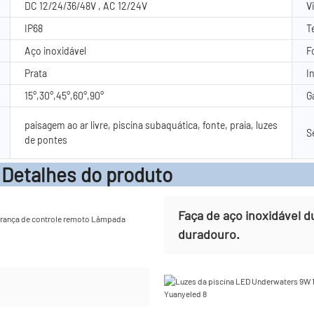
DC 12/24/36/48V , AC 12/24V
V
IP68
T
Aço inoxidável
F
Prata
I
15°,30°,45°,60°,90°
G
paisagem ao ar livre, piscina subaquática, fonte, praia, luzes
S
de pontes
es do pr
Faça de aço inoxidável d
duradouro.