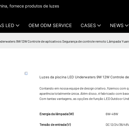
ina, fornece produtos de luzes
AS LED
OEM ODM SERVICE
CASES
NEWS
nderwaters 9W 12W Controle de aplicativos Segurança de controle remoto Lâmpada Yuan
Luzes da piscina LED Underwaters 9W 12W Controle de
Contando em nossa equipe de design criativo, fizemos com q
aparência totalmente única. Além disso, é fabricado com base
Com tantas vantagens, as opções de função LED Outdoor Unde
Energia da lâmpada (W)
6W-48W
Tensão de entrada (V)
DC 12/24/36/48V