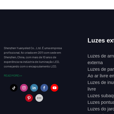
Luzes ex
Shenzhen Yuanyeled Co., Ltd. É uma empresa
profissional, foi criada em 2011 com sede em
Luzes de arr
Shenzhen, China, com mais de 10 anos de
experiência na indústria de iluminação LED,
externa
começando com o encapsulamento LED.
Luzes de par
Ao ar livre e
READ MORE>>
Luzes de inu
livre
Luzes subaq
Luzes pontua
Luzes do jar