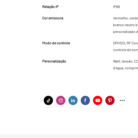
Relação IP
IP68
Cor emissora
Vermelho, verde,
branco neutro b
personalizado d
Modo de controle
DMX512, RF Cont
controle de so
Personalização
Watt, tensão, CC
d'água, comprim