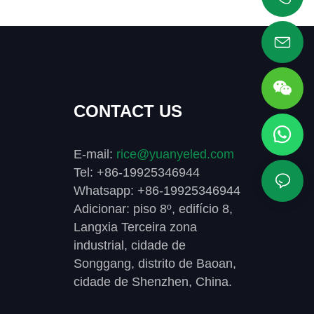
+86 19925346944
CONTACT US
E-mail:
rice@yuanyeled.com
Tel: +86-19925346944
Whatsapp: +86-19925346944
Adicionar: piso 8º, edifício 8,
Langxia Terceira zona
industrial, cidade de
Songgang, distrito de Baoan,
cidade de Shenzhen, China.