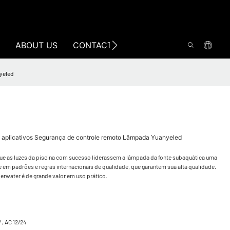
ABOUT US
CONTACT US
yeled
 aplicativos Segurança de controle remoto Lâmpada Yuanyeled
ue as luzes da piscina com sucesso liderassem a lâmpada da fonte subaquática uma
 em padrões e regras internacionais de qualidade, que garantem sua alta qualidade.
rwater é de grande valor em uso prático.
 , AC 12/24