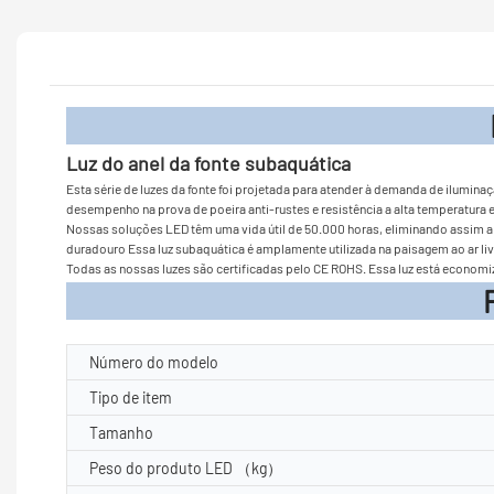
Introdu
Luz do anel da fonte subaquática
Esta série de luzes da fonte foi projetada para atender à demanda de ilumin
desempenho na prova de poeira anti-rustes e resistência a alta temperatura e
Nossas soluções LED têm uma vida útil de 50.000 horas, eliminando assim a 
duradouro Essa luz subaquática é amplamente utilizada na paisagem ao ar livr
Todas as nossas luzes são certificadas pelo CE ROHS. Essa luz está econom
Parâmetros d
Número do modelo
Tipo de item
Tamanho
Peso do produto LED （kg）