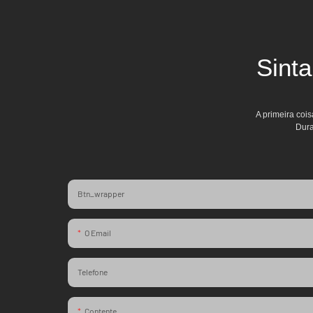
Sint
A primeira coi
Dura
Btn_wrapper
O Email
Telefone
Contente