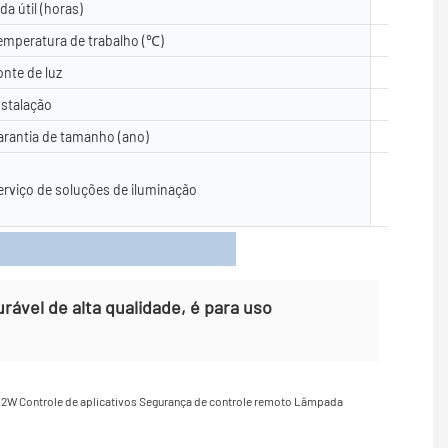
ida útil (horas)
50000
emperatura de trabalho (℃)
-40- 50
onte de luz
5050, 28
nstalação
Piso, su
arantia de tamanho (ano)
2 anos, 3
Design de
erviço de soluções de iluminação
LitePro D
ção no lo
oduto
urável de alta qualidade, é para uso