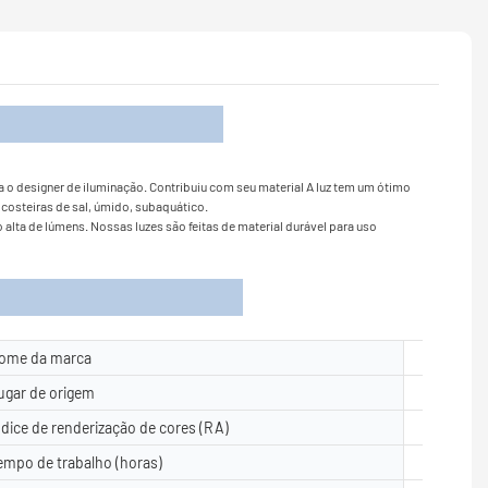
oduto
a o designer de iluminação. Contribuiu com seu material A luz tem um ótimo
 costeiras de sal, úmido, subaquático.
lta de lúmens. Nossas luzes são feitas de material durável para uso
ome da marca
Yuanyele
ugar de origem
Guangdon
ndice de renderização de cores (RA)
≥80
empo de trabalho (horas)
50000