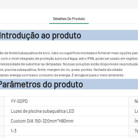
Detalhes Do Produto
ção ao pr
ação de fonte/subaquática de bico, tubo ou superfície montada e fornecer mais opções par
 com o nível integrado de proteção à prova d'água, até o IP68, pode ser usado em regiões
necessidade de substituir as lâmpadas. Nossas soluções estão disponíveis na produção a
e, piscina subaquática, fonte, margem do rio, praia, pontes, fachada da cidade.
izando energia com baixo consumo de energia. É amigável para o meio ambiente.
o produto
YY-SDPD
N
Luzes de piscina subaquática LED
L
Custom DIA 150-320mm*H80mm
Í
1-3
T