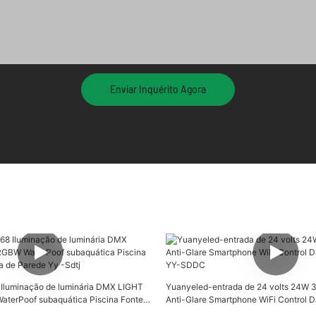
Enviar Inquérito Agora
 Iluminação de luminária DMX LIGHT
Yuanyeled-entrada de 24 volts 24W
terPoof subaquática Piscina Fonte
Anti-Glare Smartphone WiFi Control 
arede Yy -Sdtj
YY-SDDC