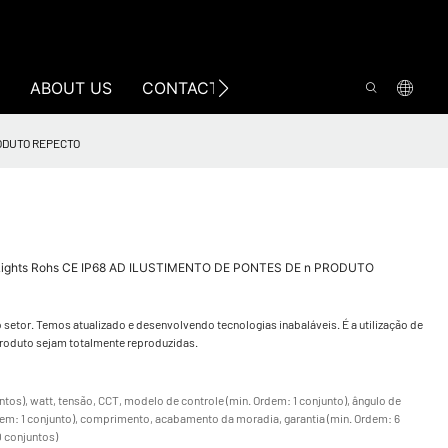
ABOUT US
CONTACT US
PRODUTO REPECTO
ctor Lights Rohs CE IP68 AD ILUSTIMENTO DE PONTES DE n PRODUTO
 setor. Temos atualizado e desenvolvendo tecnologias inabaláveis. É a utilização de
roduto sejam totalmente reproduzidas.
tos), watt, tensão, CCT, modelo de controle (min. Ordem: 1 conjunto), ângulo de
rdem: 1 conjunto), comprimento, acabamento da moradia, garantia (min. Ordem: 6
0 conjuntos)