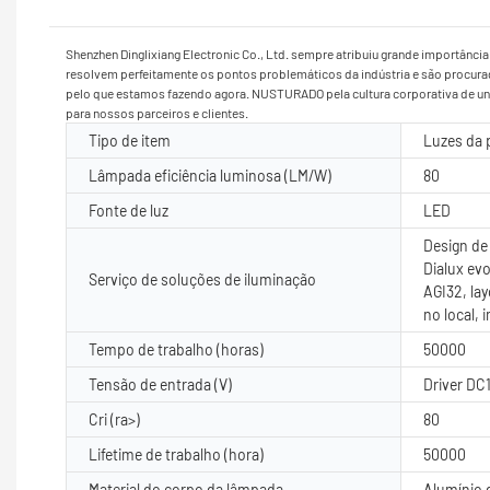
Shenzhen Dinglixiang Electronic Co., Ltd. sempre atribuiu grande importânc
resolvem perfeitamente os pontos problemáticos da indústria e são procura
pelo que estamos fazendo agora. NUSTURADO pela cultura corporativa de uni
para nossos parceiros e clientes.
Tipo de item
Luzes da 
Lâmpada eficiência luminosa (LM/W)
80
Fonte de luz
LED
Design de 
Dialux evo
Serviço de soluções de iluminação
AGI32, la
no local, 
Tempo de trabalho (horas)
50000
Tensão de entrada (V)
Driver DC
Cri (ra>)
80
Lifetime de trabalho (hora)
50000
Material do corpo da lâmpada
Alumínio 