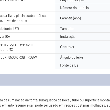
d
Número do modelo
o ar livre, piscina subaquática,
Garantia (ano)
ia, luzes de pontes
de fonte LED
Tamanho
w a 30w
Instalação
el n programável com
Controlar
ador DMX
000K, 6500K RGB , RGBW
Ângulo do feixe
Fonte de luz