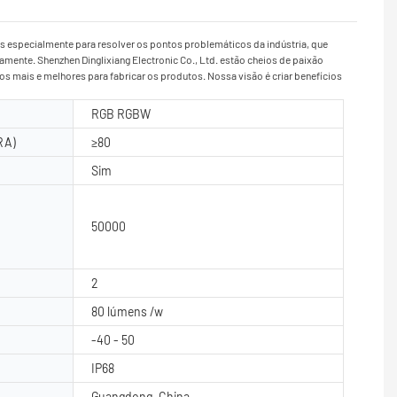
s especialmente para resolver os pontos problemáticos da indústria, que
nte. Shenzhen Dinglixiang Electronic Co., Ltd. estão cheios de paixão
 mais e melhores para fabricar os produtos. Nossa visão é criar benefícios
RGB RGBW
RA)
≥80
Sim
50000
2
80 lúmens /w
-40 - 50
IP68
Guangdong, China