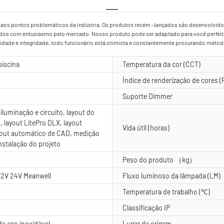
ia aos pontos problemáticos da indústria. Os produtos recém -lançados são desenvolvido
dos com entusiasmo pelo mercado. Nosso produto pode ser adaptado para você perfeitame
dade e integridade, todo funcionário está otimista e constantemente procurando métodos
piscina
Temperatura da cor (CCT)
Índice de renderização de cores (
Suporte Dimmer
iluminação e circuito, layout do
, layout LitePro DLX, layout
Vida útil (horas)
yout automático de CAD, medição
instalação do projeto
Peso do produto （kg）
12V 24V Meanwell
Fluxo luminoso da lâmpada (LM)
Temperatura de trabalho (℃)
Classificação IP
de aço inoxidável
Lugar de origem