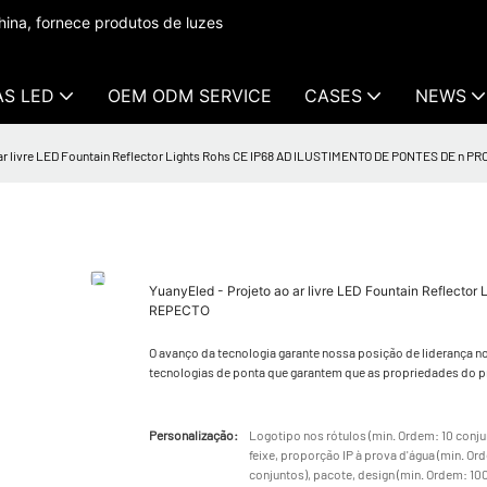
ina, fornece produtos de luzes
AS LED
OEM ODM SERVICE
CASES
NEWS
 ar livre LED Fountain Reflector Lights Rohs CE IP68 AD ILUSTIMENTO DE PONTES DE n 
YuanyEled - Projeto ao ar livre LED Fountain Refle
REPECTO
O avanço da tecnologia garante nossa posição de liderança no
tecnologias de ponta que garantem que as propriedades do p
Personalização:
Logotipo nos rótulos (min. Ordem: 10 conjun
feixe, proporção IP à prova d'água (min. O
conjuntos), pacote, design (min. Ordem: 10