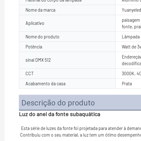
Nome da marca
Yuanyele
paisagem a
Aplicativo
fonte, pra
Nome do produto
Lâmpada 
Potência
Watt de 3
Endereçáv
sinal DMX 512
decodific
CCT
3000K, 4
Acabamento da casa
Prata
Descrição do produto
Luz do anel da fonte subaquática
 Esta série de luzes da fonte foi projetada para atender à demanda de iluminação da fonte/subaquática de bocal, tubo ou superfície montada e fornecer mais opções para o designer de iluminação. 