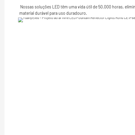
 Nossas soluções LED têm uma vida útil de 50.000 horas, eliminando assim a necessidade de substituir as lâmpadas. Nossas soluções estão disponíveis na produção alta de lúmens. Nossa luz é feita de 