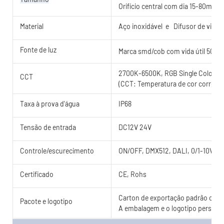
Orifício central com dia 15-80mm
Material
Aço inoxidável e
Difusor de vidr
Fonte de luz
Marca smd/cob com vida útil 5000
2700K-6500K, RGB Single Color 
CCT
(CCT: Temperatura de cor correlac
Taxa à prova d'água
IP68
Tensão de entrada
DC12V 24V
Controle/escurecimento
ON/OFF, DMX512, DALI, 0/1-10V, T
Certificado
CE, Rohs
Carton de exportação padrão com c
Pacote e logotipo
A embalagem e o logotipo personal