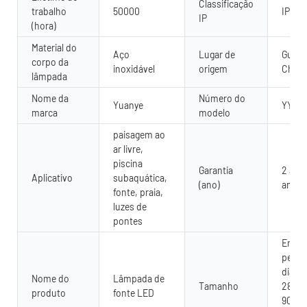
Classificação
trabalho
50000
IP68
IP
(hora)
Material do
Aço
Lugar de
Guang
corpo da
inoxidável
origem
China
lâmpada
Nome da
Número do
Yuanye
YY-S
marca
modelo
paisagem ao
ar livre,
piscina
Garantia
2 anos
Aplicativo
subaquática,
(ano)
anos
fonte, praia,
luzes de
pontes
Erro c
perso
dia110
Nome do
Lâmpada de
Tamanho
280m
produto
fonte LED
90mm