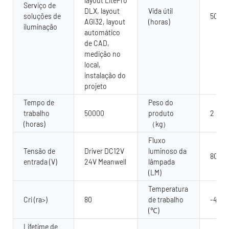
layout LitePro
Serviço de
DLX, layout
Vida útil
soluções de
5000
AGI32, layout
(horas)
iluminação
automático
de CAD,
medição no
local,
instalação do
projeto
Tempo de
Peso do
trabalho
50000
produto
2
(horas)
（kg）
Fluxo
Tensão de
Driver DC12V
luminoso da
80 lú
entrada (V)
24V Meanwell
lâmpada
(LM)
Temperatura
Cri (ra>)
80
de trabalho
-40 - 
(℃)
Lifetime de