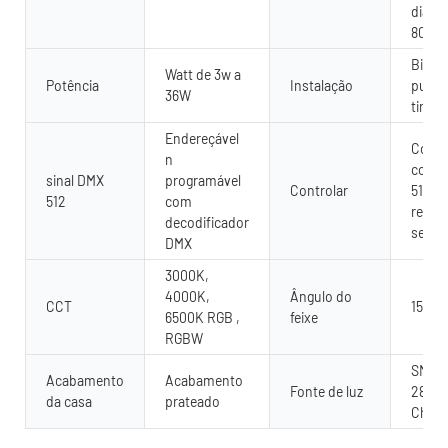
diâme
80m
Bico 
Watt de 3w a
Potência
Instalação
pulve
36W
tinta
Endereçável
Contr
n
contr
sinal DMX
programável
Controlar
512 o
512
com
remot
decodificador
sem f
DMX
3000K,
4000K,
Ângulo do
CCT
15°,30
6500K RGB ,
feixe
RGBW
SMD/C
Acabamento
Acabamento
Fonte de luz
2835.
da casa
prateado
Chip