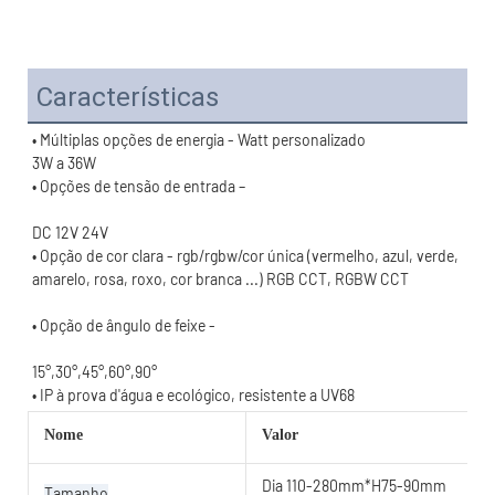
Características
• Opção de cor clara - rgb/rgbw/cor única (vermelho, azul, verde, 
15°,30°,45°,60°,90°
Nome
Valor
Dia 110-280mm*H75-90mm
Tamanho