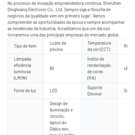
No processo de inovação empreendedora contínua, Shenzhen
Dinglixiang Electronic Co., Ltd. Sempre siga a filosofia de
negócios da 'qualidade vem em primeiro lugar'. Vamos
compreender as oportunidades da época e sempre acompanhar
as tendências da indústria. Acreditamos que um dia nos
tornaremos uma das principais empresas do mercado global.
Luzes da
Temperatura
Tipo de item
RGB 
piscina
da cor (CCT)
Lâmpada
Índice de
eficiência
renderização
80
≥80
luminosa
de cores
(LM/W)
(RA)
Suporte
Fonte de luz
LED
Sim
Dimmer
Design de
iluminação e
circuito,
layout do
Dialux evo,