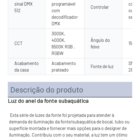
sinal DMX
programável
contr
Controlar
512
com
ou co
decodificador
sem fi
DMX
3000K,
4000K,
Ângulo do
CCT
15°,30
6500K RGB ,
feixe
RGBW
Acabamento
Acabamento
SMD/C
Fonte de luz
da casa
prateado
2835.
Descrição do produto
Luz do anel da fonte subaquática
 Esta série de luzes da fonte foi projetada para atender à 
demanda de iluminação da fonte/subaquática de bocal, tubo ou 
superfície montada e fornecer mais opções para o designer de 
iluminação. Contribuiu com o seu material, a luz tem um ótimo 