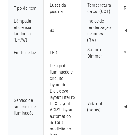
Luzes da
Temperatura
Tipo de item
RGB 
piscina
da cor (CCT)
Lâmpada
Índice de
eficiência
renderização
80
≥80
luminosa
de cores
(LM/W)
(RA)
Suporte
Fonte de luz
LED
Sim
Dimmer
Design de
iluminação e
circuito,
layout do
Dialux evo,
layout LitePro
Serviço de
DLX, layout
Vida útil
soluções de
5000
AGI32, layout
(horas)
iluminação
automático
de CAD,
medição no