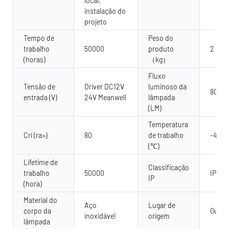
local,
instalação do
projeto
Tempo de
Peso do
trabalho
50000
produto
2
(horas)
（kg）
Fluxo
Tensão de
Driver DC12V
luminoso da
80 lú
entrada (V)
24V Meanwell
lâmpada
(LM)
Temperatura
Cri (ra>)
80
de trabalho
-40 - 
(℃)
Lifetime de
Classificação
trabalho
50000
IP68
IP
(hora)
Material do
Aço
Lugar de
corpo da
Guang
inoxidável
origem
lâmpada