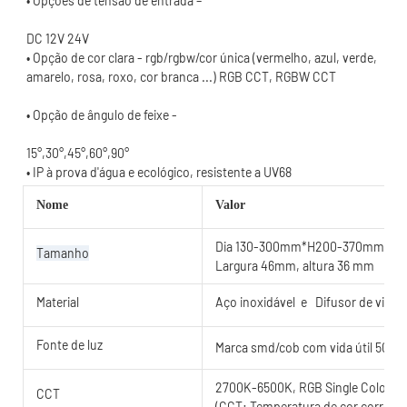
• Opção de cor clara - rgb/rgbw/cor única (vermelho, azul, verde, 
15°,30°,45°,60°,90°
Nome
Valor
Dia 130-300mm*H200-370mm
Tamanho
Largura 46mm, altura 36 mm
Material
Aço inoxidável e
Difusor de vidr
Fonte de luz
Marca smd/cob com vida útil 5000
2700K-6500K, RGB Single Color 
CCT
(CCT: Temperatura de cor correlac