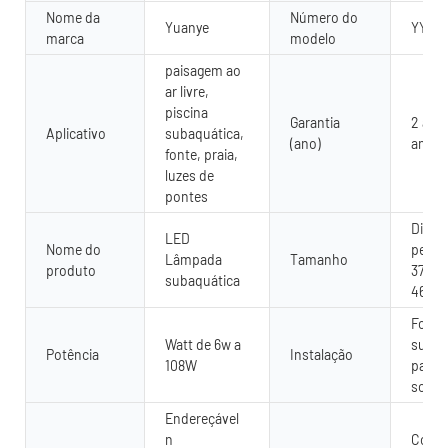
Nome da
Número do
Yuanye
YY-S
marca
modelo
paisagem ao
ar livre,
piscina
Garantia
2 anos
Aplicativo
subaquática,
(ano)
anos
fonte, praia,
luzes de
pontes
DiA1
LED
Nome do
perso
Lâmpada
Tamanho
produto
370mm
subaquática
46mm,
Fount
Watt de 6w a
subaq
Potência
Instalação
108W
pared
solo 
Endereçável
n
Contr