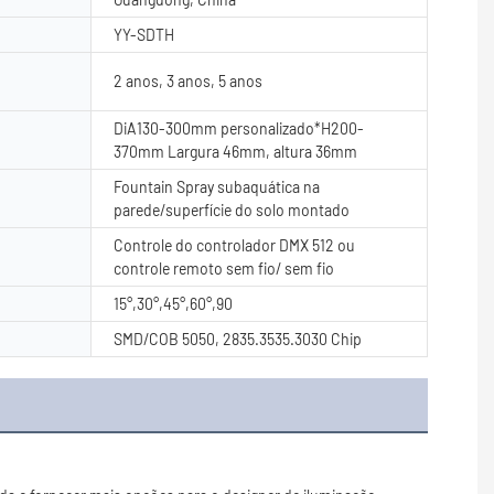
YY-SDTH
2 anos, 3 anos, 5 anos
DiA130-300mm personalizado*H200-
370mm Largura 46mm, altura 36mm
Fountain Spray subaquática na
parede/superfície do solo montado
Controle do controlador DMX 512 ou
controle remoto sem fio/ sem fio
15°,30°,45°,60°,90
SMD/COB 5050, 2835.3535.3030 Chip