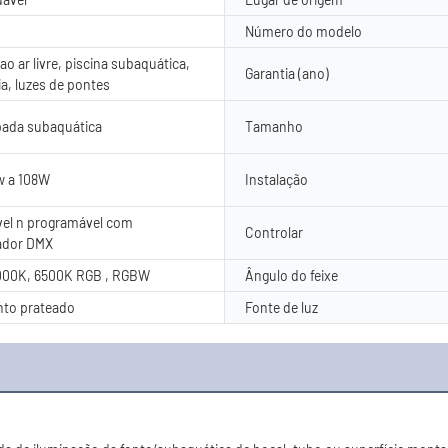
Número do modelo
o ar livre, piscina subaquática,
Garantia (ano)
ia, luzes de pontes
ada subaquática
Tamanho
w a 108W
Instalação
el n programável com
Controlar
ador DMX
000K, 6500K RGB , RGBW
Ângulo do feixe
to prateado
Fonte de luz