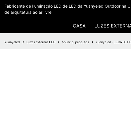
Fabricante de Iluminação LED de LED da Yuanyeled Outdoor na Ch
de arquitetura ao ar livre.
CASA
LUZES EXTERN
Yuanyeled
Luzes externas LED
Anúncio. produtos
Yuanyeled - LEDA DE 