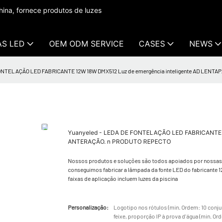
ina, fornece produtos de luzes
AS LED
OEM ODM SERVICE
CASES
NEWS
FONTELAÇÃO LED FABRICANTE 12W 18W DMX512 Luz de emergência inteligente AD LEN
Yuanyeled - LEDA DE FONTELAÇÃO LED FABRICANTE 
ANTERAÇÃO. n PRODUTO REPECTO
Nossos produtos e soluções são todos apoiados por nossas c
conseguimos fabricar a lâmpada da fonte LED do fabricante
faixas de aplicação incluem luzes da piscina
Personalização:
Logotipo nos rótulos (min. Ordem: 10 conjun
feixe, proporção IP à prova d'água (min. O