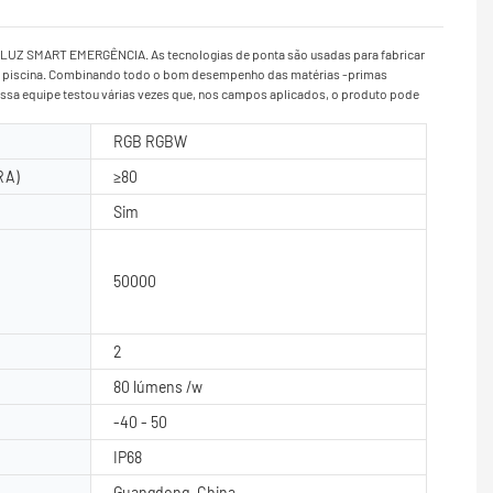
LUZ SMART EMERGÊNCIA. As tecnologias de ponta são usadas para fabricar
 da piscina. Combinando todo o bom desempenho das matérias -primas
ssa equipe testou várias vezes que, nos campos aplicados, o produto pode
RGB RGBW
RA)
≥80
Sim
50000
2
80 lúmens /w
-40 - 50
IP68
Guangdong, China