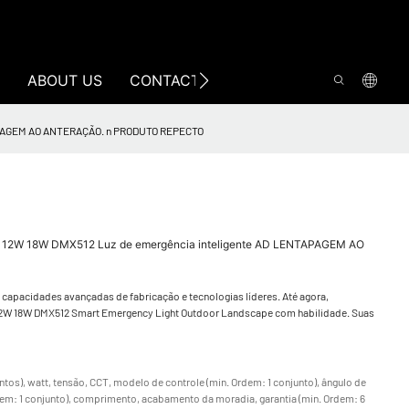
ABOUT US
CONTACT US
TAPAGEM AO ANTERAÇÃO. n PRODUTO REPECTO
12W 18W DMX512 Luz de emergência inteligente AD LENTAPAGEM AO
apacidades avançadas de fabricação e tecnologias líderes. Até agora,
 12W 18W DMX512 Smart Emergency Light Outdoor Landscape com habilidade. Suas
tos), watt, tensão, CCT, modelo de controle (min. Ordem: 1 conjunto), ângulo de
rdem: 1 conjunto), comprimento, acabamento da moradia, garantia (min. Ordem: 6