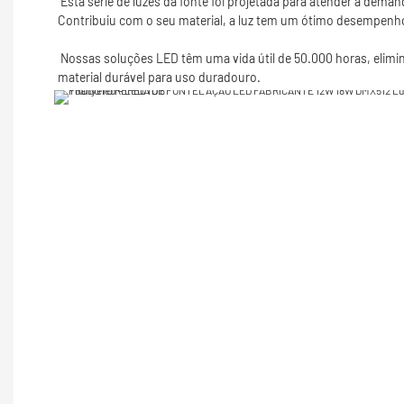
 Esta série de luzes da fonte foi projetada para atender à demanda de iluminação da fonte/subaquática de bocal, tubo ou superfície montada e fornecer mais opções para o designer de iluminação. 
 Nossas soluções LED têm uma vida útil de 50.000 horas, eliminando assim a necessidade de substituir as lâmpadas. Nossas soluções estão disponíveis na produção alta de lúmens. Nossa luz é feita de 