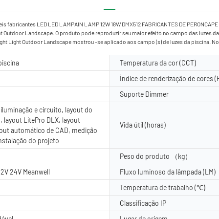
áveis ​​fabricantes LED LED LAMPAIN LAMP 12W 18W DMX512 FABRICANTES DE PERONCAPE 
ht Outdoor Landscape. O produto pode reproduzir seu maior efeito no campo das luzes
t Light Outdoor Landscape mostrou -se aplicado aos campo (s) de luzes da piscina. No
piscina
Temperatura da cor (CCT)
Índice de renderização de cores (
Suporte Dimmer
iluminação e circuito, layout do
, layout LitePro DLX, layout
Vida útil (horas)
yout automático de CAD, medição
instalação do projeto
Peso do produto （kg）
12V 24V Meanwell
Fluxo luminoso da lâmpada (LM)
Temperatura de trabalho (℃)
Classificação IP
dável
Lugar de origem