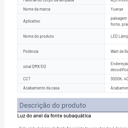
Nome da marca
Yuanye
paisagem a
Aplicativo
fonte, pra
Nome do produto
LED Lâmp
Potência
Watt de 6
Endereçáv
sinal DMX 512
decodific
CCT
3000K, 4
Acabamento da casa
Acabamen
Descrição do produto
Luz do anel da fonte subaquática