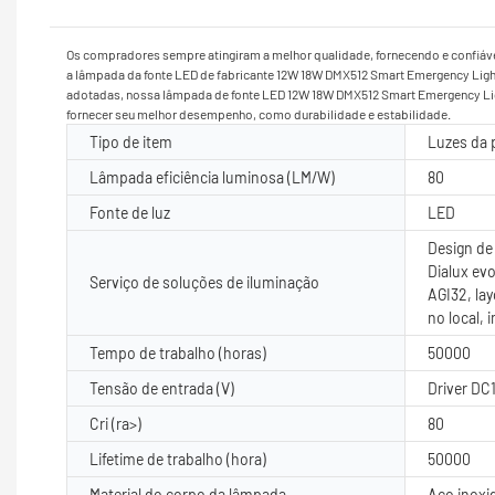
Os compradores sempre atingiram a melhor qualidade, fornecendo e confi
a lâmpada da fonte LED de fabricante 12W 18W DMX512 Smart Emergency Lig
adotadas, nossa lâmpada de fonte LED 12W 18W DMX512 Smart Emergency Ligh
fornecer seu melhor desempenho, como durabilidade e estabilidade.
Tipo de item
Luzes da 
Lâmpada eficiência luminosa (LM/W)
80
Fonte de luz
LED
Design de 
Dialux evo
Serviço de soluções de iluminação
AGI32, la
no local, 
Tempo de trabalho (horas)
50000
Tensão de entrada (V)
Driver DC
Cri (ra>)
80
Lifetime de trabalho (hora)
50000
Material do corpo da lâmpada
Aço inoxi