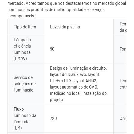
mercado. Acreditamos que nos destacaremos no mercado global
com nossos produtos de melhor qualidade e serviços
incomparáveis.
Temper
Tipo de item
Luzes da piscina
da cor 
Lâmpada
eficiência
90
Fonte d
luminosa
(LM/W)
Design de iluminação e circuito,
layout do Dialux evo, layout
Serviço de
LitePro DLX, layout AGI32,
Tensão
soluções de
layout automático de CAD,
entrada 
iluminação
medição no local, instalação do
projeto
Fluxo
luminoso da
720
Cri (ra>)
lâmpada
(LM)