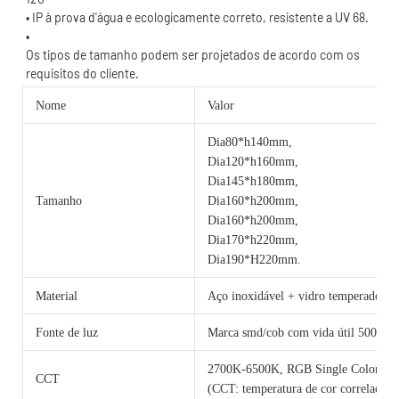
Os tipos de tamanho podem ser projetados de acordo com os 
Nome
Valor
Dia80*h140mm,
Dia120*h160mm,
Dia145*h180mm,
Tamanho
Dia160*h200mm,
Dia160*h200mm,
Dia170*h220mm,
Dia190*H220mm.
Material
Aço inoxidável + vidro temperado
Fonte de luz
Marca smd/cob com vida útil 50000 h
2700K-6500K, RGB Single Color o
CCT
(CCT: temperatura de cor correlacion