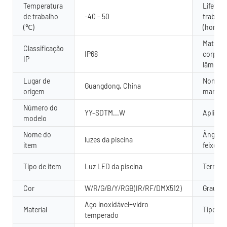
Temperatura
Lifetim
de trabalho
-40 - 50
trabalh
(℃)
(hora)
Material
Classificação
IP68
corpo d
IP
lâmpad
Lugar de
Nome d
Guangdong, China
origem
marca
Número do
YY-SDTM...W
Aplicati
modelo
Nome do
Ângulo
luzes da piscina
item
feixe
Tipo de item
Luz LED da piscina
Termina
Cor
W/R/G/B/Y/RGB(IR/RF/DMX512)
Grau de
Aço inoxidável+vidro
Material
Tipo de
temperado