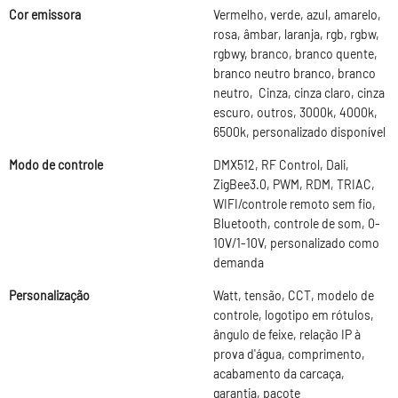
Cor emissora
Vermelho, verde, azul, amarelo,
rosa, âmbar, laranja, rgb, rgbw,
rgbwy, branco, branco quente,
branco neutro branco, branco
neutro, Cinza, cinza claro, cinza
escuro, outros, 3000k, 4000k,
6500k, personalizado disponível
Modo de controle
DMX512, RF Control, Dali,
ZigBee3.0, PWM, RDM, TRIAC,
WIFI/controle remoto sem fio,
Bluetooth, controle de som, 0-
10V/1-10V, personalizado como
demanda
Personalização
Watt, tensão, CCT, modelo de
controle, logotipo em rótulos,
ângulo de feixe, relação IP à
prova d'água, comprimento,
acabamento da carcaça,
garantia, pacote