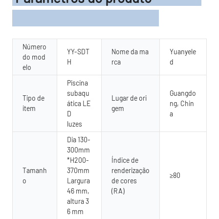
Número
YY-SDT
Nome da ma
Yuanyele
do mod
H
rca
d
elo
Piscina
subaqu
Guangdo
Tipo de
Lugar de ori
ática LE
ng, Chin
item
gem
D
a
luzes
Dia 130-
300mm
*H200-
Índice de
Tamanh
370mm
renderização
≥80
o
Largura
de cores
46 mm,
(RA)
altura 3
6 mm