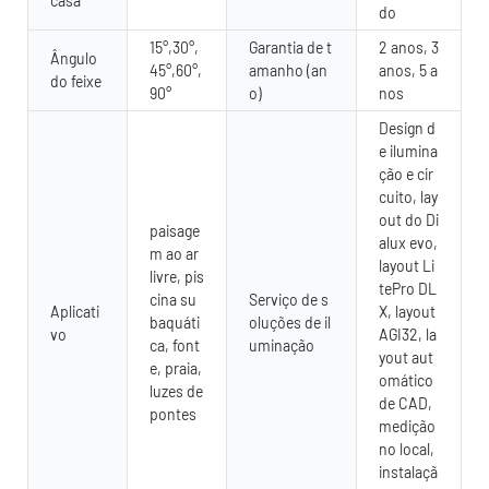
casa
do
15°,30°,
Garantia de t
2 anos, 3
Ângulo
45°,60°,
amanho (an
anos, 5 a
do feixe
90°
o)
nos
Design d
e ilumina
ção e cir
cuito, lay
out do Di
paisage
alux evo,
m ao ar
layout Li
livre, pis
tePro DL
cina su
Serviço de s
Aplicati
X, layout
baquáti
oluções de il
vo
AGI32, la
ca, font
uminação
yout aut
e, praia,
omático
luzes de
de CAD,
pontes
medição
no local,
instalaçã