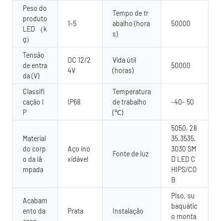
Peso do
Tempo de tr
produto
1-5
abalho (hora
50000
LED （k
s)
g）
Tensão
DC 12/2
Vida útil
de entra
50000
4V
(horas)
da (V)
Classifi
Temperatura
cação I
IP68
de trabalho
-40- 50
P
(℃)
5050, 28
Material
35.3535.
do corp
Aço ino
3030 SM
Fonte de luz
o da lâ
xidável
D LED C
mpada
HIPS/CO
B
Piso, su
Acabam
baquátic
ento da
Prata
Instalação
o monta